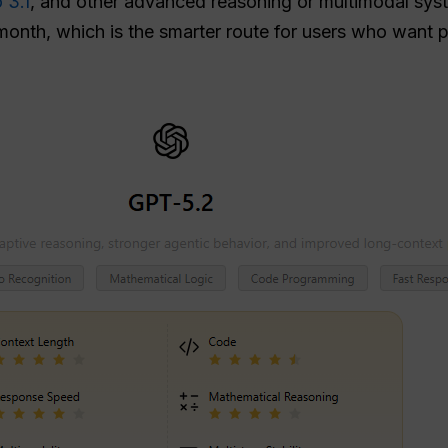
 3.1
, and other advanced reasoning or multimodal sy
month, which is the smarter route for users who want 