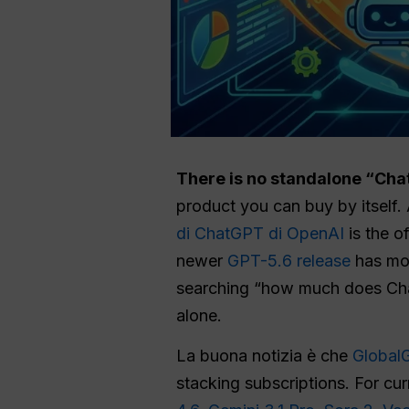
There is no standalone “Chat
product you can buy by itself. 
di ChatGPT di OpenAI
is the o
newer
GPT-5.6 release
has mov
searching “how much does Chat
alone.
La buona notizia è che
Global
stacking subscriptions. For cu