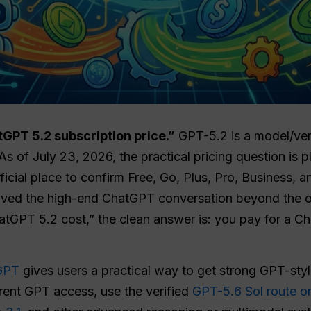
GPT 5.2 subscription price.”
GPT-5.2 is a model/vers
As of July 23, 2026, the practical pricing question is 
fficial place to confirm Free, Go, Plus, Pro, Business, a
ed the high-end ChatGPT conversation beyond the old
GPT 5.2 cost,” the clean answer is: you pay for a Ch
GPT
gives users a practical way to get strong GPT-sty
rrent GPT access, use the verified
GPT-5.6 Sol route o