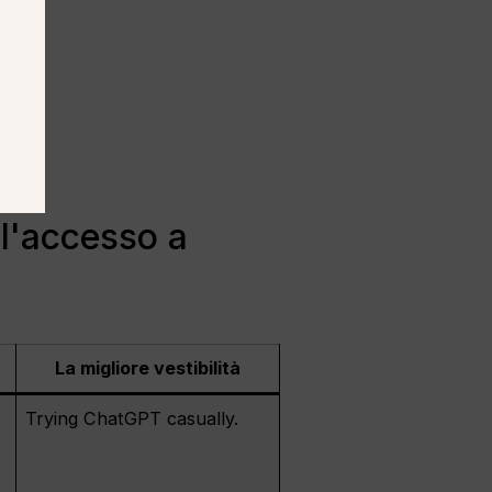
s
l'accesso a
La migliore vestibilità
Trying ChatGPT casually.