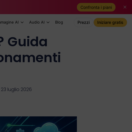
Confronta i piani
mmagine AI
Audio AI
Blog
Prezzi
Iniziare gratis
? Guida
bonamenti
23 luglio 2026