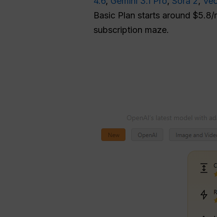
4.6
,
Gemini 3.1 Pro
,
Sora 2
,
Veo
Basic Plan starts around $5.8/
subscription maze.