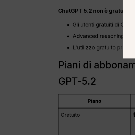
ChatGPT 5.2 non è gratuito.
Gli utenti gratuiti di Ch
Advanced reasoning mode
L'utilizzo gratuito prevede
Piani di abbona
GPT‑5.2
Piano
Gratuito