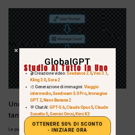
GlobalGPT
Studio AI Tutto In Uno
🎬 Creazione video:
Seedance 2.0
,
Veo 3.1
,
Kling 3.0
,
Sora 2
🎨 Generazione di immagini:
Viaggio
intermedio
,
Seedream 5.0 Pro
,
Immagine
GPT 2
,
Nano Banana 2
Una piattaforma unica invece di
💬 Chat AI:
GPT-5.6
,
Claude Opus 5
,
Claude
tanti strumenti diversi
Sonetto 5
,
Gemini Omni
,
Kimi K3
OTTENERE 50% DI SCONTO
Le piattaforme all-in-one consentono agli utenti di:
- INIZIARE ORA