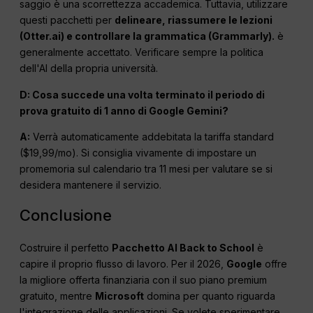
saggio è una scorrettezza accademica. Tuttavia, utilizzare
questi pacchetti per
delineare, riassumere le lezioni
(Otter.ai) e controllare la grammatica (Grammarly).
è
generalmente accettato. Verificare sempre la politica
dell'AI della propria università.
D: Cosa succede una volta terminato il periodo di
prova gratuito di 1 anno di Google Gemini?
A:
Verrà automaticamente addebitata la tariffa standard
($19,99/mo). Si consiglia vivamente di impostare un
promemoria sul calendario tra 11 mesi per valutare se si
desidera mantenere il servizio.
Conclusione
Costruire il perfetto
Pacchetto AI Back to School
è
capire il proprio flusso di lavoro. Per il 2026,
Google
offre
la migliore offerta finanziaria con il suo piano premium
gratuito, mentre
Microsoft
domina per quanto riguarda
l'integrazione delle applicazioni. Se volete sperimentare