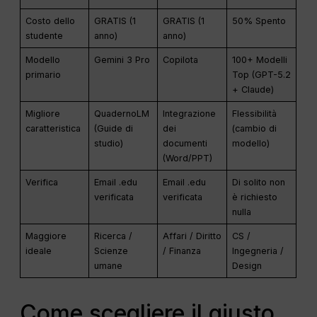
Costo dello
GRATIS (1
GRATIS (1
50% Spento
studente
anno)
anno)
Modello
Gemini 3 Pro
Copilota
100+ Modelli
primario
Top (GPT-5.2
+ Claude)
Migliore
QuadernoLM
Integrazione
Flessibilità
caratteristica
(Guide di
dei
(cambio di
studio)
documenti
modello)
(Word/PPT)
Verifica
Email .edu
Email .edu
Di solito non
verificata
verificata
è richiesto
nulla
Maggiore
Ricerca /
Affari / Diritto
CS /
ideale
Scienze
/ Finanza
Ingegneria /
umane
Design
Come scegliere il giusto