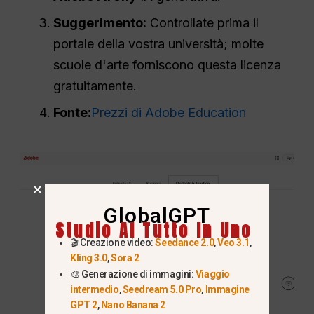
Suggerimento:
Controllate prima il
portale della vostra università; molte
scuole d'arte forniscono questa licenza
gratuitamente.
Fonte:
Prezzi di Adobe Education
GlobalGPT
Studio AI Tutto In Uno
🎬 Creazione video:
Seedance 2.0
,
Veo 3.1
,
Kling 3.0
,
Sora 2
🎨 Generazione di immagini:
Viaggio
intermedio
,
Seedream 5.0 Pro
,
Immagine
GPT 2
,
Nano Banana 2