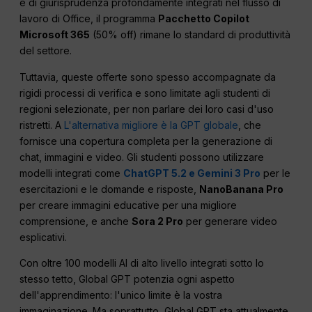
e di giurisprudenza profondamente integrati nel flusso di
lavoro di Office, il programma
Pacchetto Copilot
Microsoft 365
(50% off) rimane lo standard di produttività
del settore.
Tuttavia, queste offerte sono spesso accompagnate da
rigidi processi di verifica e sono limitate agli studenti di
regioni selezionate, per non parlare dei loro casi d'uso
ristretti. A
L'alternativa migliore è la GPT globale
, che
fornisce una copertura completa per la generazione di
chat, immagini e video. Gli studenti possono utilizzare
modelli integrati come
ChatGPT 5.2 e Gemini 3 Pro
per le
esercitazioni e le domande e risposte,
NanoBanana Pro
per creare immagini educative per una migliore
comprensione, e anche
Sora 2 Pro
per generare video
esplicativi.
Con oltre 100 modelli AI di alto livello integrati sotto lo
stesso tetto, Global GPT potenzia ogni aspetto
dell'apprendimento: l'unico limite è la vostra
immaginazione. Ma soprattutto, Global GPT sta attualmente