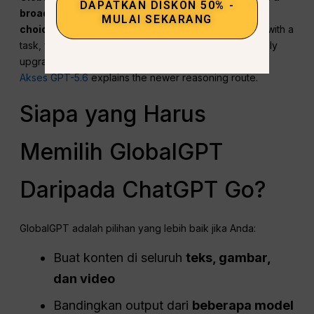
DAPATKAN DISKON 50% -
broader alternative for users who value model
MULAI SEKARANG
choice.
If the model inside one ecosystem struggles with a
task, you can test another model instead of immediately
upgrading. For difficult work, the
Panduan Harga dan
Akses GPT-5.6
explains the newer reasoning route.
Siapa yang Harus
Memilih GlobalGPT
Daripada ChatGPT Go?
GlobalGPT adalah pilihan yang lebih baik jika Anda:
Buat konten di seluruh
teks, gambar,
dan video
Bandingkan output dari
beberapa model