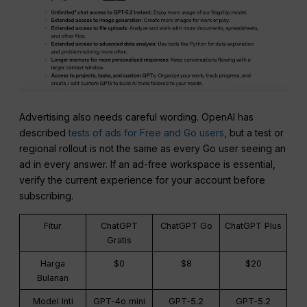
Advertising also needs careful wording. OpenAI has
described
tests of ads for Free and Go users
, but a test or
regional rollout is not the same as every Go user seeing an
ad in every answer. If an ad-free workspace is essential,
verify the current experience for your account before
subscribing.
Fitur
ChatGPT
ChatGPT Go
ChatGPT Plus
Gratis
Harga
$0
$8
$20
Bulanan
Model Inti
GPT-4o mini
GPT-5.2
GPT-5.2