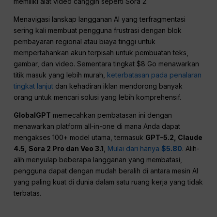
memiliki alat video canggih seperti Sora 2.
Menavigasi lanskap langganan AI yang terfragmentasi
sering kali membuat pengguna frustrasi dengan blok
pembayaran regional atau biaya tinggi untuk
mempertahankan akun terpisah untuk pembuatan teks,
gambar, dan video. Sementara tingkat $8 Go menawarkan
titik masuk yang lebih murah,
keterbatasan pada penalaran
tingkat lanjut
dan kehadiran iklan mendorong banyak
orang untuk mencari solusi yang lebih komprehensif.
GlobalGPT
memecahkan pembatasan ini dengan
menawarkan platform all-in-one di mana Anda dapat
mengakses 100+ model utama, termasuk
GPT-5.2, Claude
4.5, Sora 2 Pro dan Veo 3.1
,
Mulai dari hanya
$5.80
. Alih-
alih menyulap beberapa langganan yang membatasi,
pengguna dapat dengan mudah beralih di antara mesin AI
yang paling kuat di dunia dalam satu ruang kerja yang tidak
terbatas.