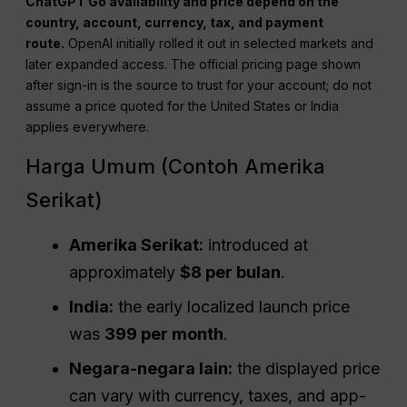
ChatGPT Go availability and price depend on the
country, account, currency, tax, and payment
route.
OpenAI initially rolled it out in selected markets and
later expanded access. The official pricing page shown
after sign-in is the source to trust for your account; do not
assume a price quoted for the United States or India
applies everywhere.
Harga Umum (Contoh Amerika
Serikat)
Amerika Serikat:
introduced at
approximately
$8 per bulan
.
India:
the early localized launch price
was
₹399 per month
.
Negara-negara lain:
the displayed price
can vary with currency, taxes, and app-