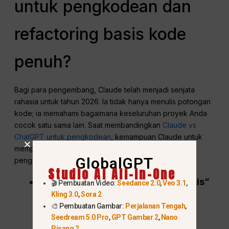
untuk pengkodean dan
refactoring basis kode
penuh?
Bagi para pengembang, Claude telah menjadi senjata
rahasia untuk tahun 2026. Ia tidak hanya menulis potongan
kode; ia memahami bagaimana keseluruhan proyek Anda
cocok satu sama lain. Saat membandingkan
Claude vs
ChatGPT untuk pengkodean
, kemampuan Claude untuk
mempertahankan konteks di berbagai file adalah
GlobalGPT
pengubah permainan.
Studio AI All-In-One
Pengkodean Agen: Dari “IsiOtomatis”
🎬 Pembuatan Video:
Seedance 2.0
,
Veo 3.1
,
Kling 3.0
,
Sora 2
hingga “Perbaikan Otonom”:
🎨 Pembuatan Gambar:
Perjalanan Tengah
,
Seedream 5.0 Pro
,
GPT Gambar 2
,
Nano
Alat bantu AI yang lama hanya
Pisang 2