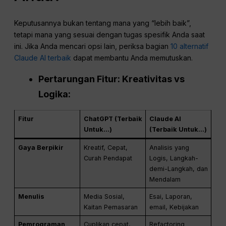
Keputusannya bukan tentang mana yang “lebih baik”,
tetapi mana yang sesuai dengan tugas spesifik Anda saat
ini. Jika Anda mencari opsi lain, periksa bagian
10 alternatif
Claude AI terbaik
dapat membantu Anda memutuskan.
Pertarungan Fitur: Kreativitas vs
Logika:
Fitur
ChatGPT (Terbaik
Claude AI
Untuk...)
(Terbaik Untuk...)
Gaya Berpikir
Kreatif, Cepat,
Analisis yang
Curah Pendapat
Logis, Langkah-
demi-Langkah, dan
Mendalam
Menulis
Media Sosial,
Esai, Laporan,
Kaitan Pemasaran
email, Kebijakan
Pemrograman
Cuplikan cepat,
Refactoring