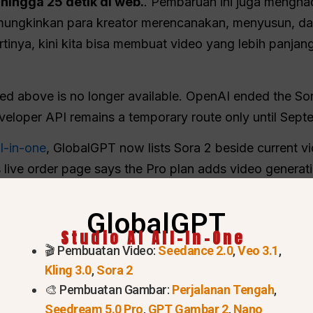
hingga 25 detik di web.
. Pembaruan ini juga mengha
mungkinkan para kreator merencanakan, menyusun, da
nya, kini kita bisa membuat video yang lebih panjang
ed above is no longer available. OpenAI ended the S
eveloper API remains a temporary route only until Sep
ll-in-one
, GlobalGPT now lists Sora 2 beside current vi
ts live order page says the Pro plan adds video generat
a
50%
.
GlobalGPT
Studio AI All-In-One
🎬 Pembuatan Video:
Seedance 2.0
,
Veo 3.1
,
Kling 3.0
,
Sora 2
🎨 Pembuatan Gambar:
Perjalanan Tengah
,
Seedream 5.0 Pro
,
GPT Gambar 2
,
Nano