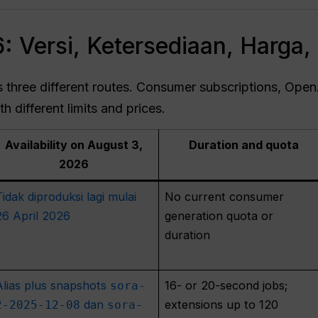
: Versi, Ketersediaan, Harga,
three different routes. Consumer subscriptions, OpenA
h different limits and prices.
Availability on August 3,
Duration and quota
2026
Tidak diproduksi lagi mulai
No current consumer
26 April 2026
generation quota or
duration
Alias plus snapshots
16- or 20-second jobs;
sora-
dan
extensions up to 120
2-2025-12-08
sora-