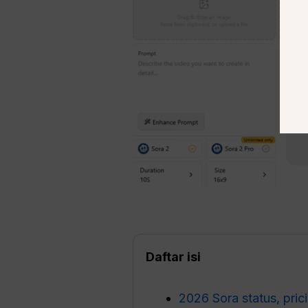
Daftar isi
2026 Sora status, prici