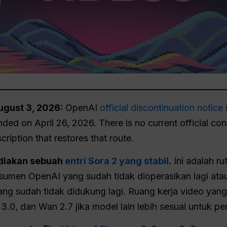
ugust 3, 2026:
OpenAI
official discontinuation notice
ed on April 26, 2026. There is no current official con
iption that restores that route.
ediakan sebuah
entri Sora 2 yang stabil
.
Ini adalah r
onsumen OpenAI yang sudah tidak dioperasikan lagi at
ang sudah tidak didukung lagi. Ruang kerja video ya
g 3.0, dan Wan 2.7 jika model lain lebih sesuai untuk 