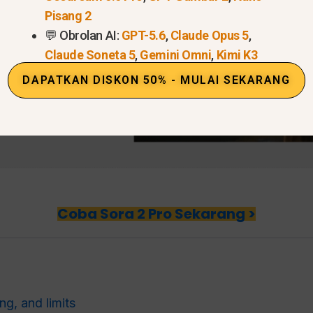
Pisang 2
💬 Obrolan AI:
GPT-5.6
,
Claude Opus 5
,
Claude Soneta 5
,
Gemini Omni
,
Kimi K3
DAPATKAN DISKON 50% - MULAI SEKARANG
Coba Sora 2 Pro Sekarang >
ng, and limits