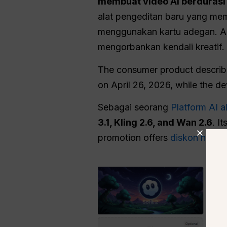
membuat video AI berdurasi 
alat pengeditan baru yang me
menggunakan kartu adegan. Arti
mengorbankan kendali kreatif.
The consumer product describ
on April 26, 2026, while the d
Sebagai seorang
Platform AI a
3.1, Kling 2.6, and Wan 2.6
. I
promotion offers
diskon hingg