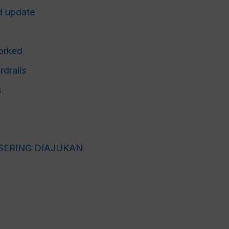
d update
orked
rdrails
s
SERING DIAJUKAN