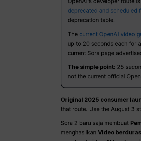
OpenAI’s developer route i
deprecated and scheduled 
deprecation table.
The
current OpenAI video g
up to 20 seconds each for 
current Sora page advertis
The simple point:
25 seconds
not the current official Open
Original 2025 consumer lau
that route. Use the August 3 s
Sora 2 baru saja membuat
Pem
menghasilkan
Video berdurasi