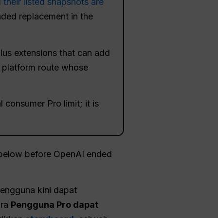
d their listed snapshots are
ded replacement in the
lus extensions that can add
 platform route whose
 consumer Pro limit; it is
s below before OpenAI ended
Pengguna kini dapat
ara
Pengguna Pro dapat