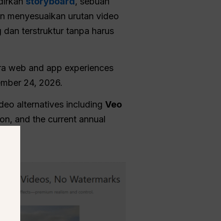
dirkan
storyboard
, sebuah
n menyesuaikan urutan video
 dan terstruktur tanpa harus
ora web and app experiences
tember 24, 2026.
deo alternatives including
Veo
ion, and the current annual