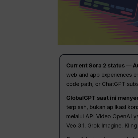
Current Sora 2 status — A
web and app experiences end
code path, or ChatGPT subscr
GlobalGPT saat ini meny
terpisah, bukan aplikasi k
melalui API Video OpenAI y
Veo 3.1, Grok Imagine, Klin