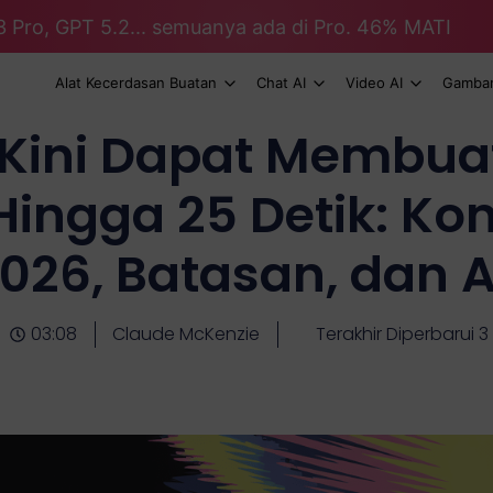
3 Pro, GPT 5.2... semuanya ada di Pro. 46% MATI
Alat Kecerdasan Buatan
Chat AI
Video AI
Gambar
 Kini Dapat Membua
Hingga 25 Detik: Kond
026, Batasan, dan Al
03:08
Claude McKenzie
Terakhir Diperbarui 