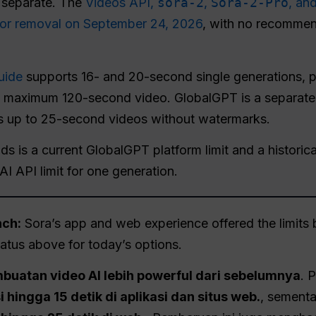
s separate. The
Videos API,
sora-2
,
Sora-2-Pro
, an
for removal on September 24, 2026
, with no recommen
uide
supports 16- and 20-second single generations, p
a maximum 120-second video. GlobalGPT is a separate
es up to 25-second videos without watermarks.
 is a current GlobalGPT platform limit and a historical
AI API limit for one generation.
nch:
Sora’s app and web experience offered the limit
tatus above for today’s options.
buatan video AI lebih powerful dari sebelumnya
. 
 hingga 15 detik di aplikasi dan situs web.
, sement