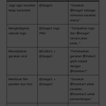
Jaga agar karakter
@Image1
“Gunakan
tetap konsisten
@Image1 sebagai
referensi karakter
utama.”
Menghidupkan
@Image1
logo
“Tempatkan logo
sebuah logo
PNG
dari @Image1
secara jelas
pada...”
Menciptakan
@Video1
+
“Pertahankan
gerakan viral
@Image1
gerakan @Video1,
ganti subjek
dengan
@Gambar1.”
Membuat film
@Image1
+
“Gunakan
pendek dua foto
@Image2
@Gambar1 untuk
karakter,
@Gambar2 untuk
pemandangan.”