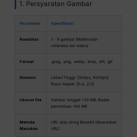
1. Persyaratan Gambar
Parameter
Spesifikasi
Kuantitas
1 - 9 gambar (Multimodal-
referensi-ke-video)
Format
.jpeg, .png, .webp, .bmp, .tiff, .gif
Dimensi
Lebar/Tinggi: [300px, 6000px]
Rasio Aspek: [0,4, 2,5]
Ukuran file
Gambar tunggal <30 MB; Badan
permintaan <64 MB
Metode
URL atau string Base64 (disarankan
Masukan
URL)