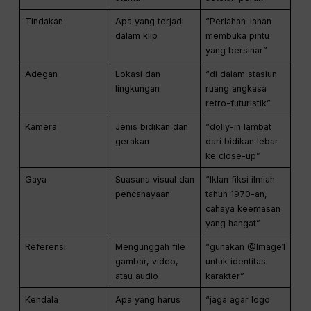
Tindakan
Apa yang terjadi
“Perlahan-lahan
dalam klip
membuka pintu
yang bersinar”
Adegan
Lokasi dan
“di dalam stasiun
lingkungan
ruang angkasa
retro-futuristik”
Kamera
Jenis bidikan dan
“dolly-in lambat
gerakan
dari bidikan lebar
ke close-up”
Gaya
Suasana visual dan
“Iklan fiksi ilmiah
pencahayaan
tahun 1970-an,
cahaya keemasan
yang hangat”
Referensi
Mengunggah file
“gunakan @Image1
gambar, video,
untuk identitas
atau audio
karakter”
Kendala
Apa yang harus
“jaga agar logo