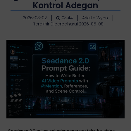
Kontrol Adegan
2026-03-02
03:44
Ariette Wynn
Terakhir Diperbaharui 2026-05-08
Seedance 2.0 bukan sekadar generator teks-ke-video.