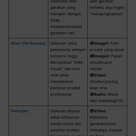
sinematik atau
jalur gerakan
gerakan yang
tertentu atau logika
mengalir dengan
“mengungkapkan”.
tetap
mempertahankan
geometri asli.
Iklan (Periklanan)
Didesain untuk
@Image1:
Foto
pemasaran dengan
produk yang tepat.
konversi tinggi.
@Image2:
Papan
Mereplikasi “DNA
moodboard
Visual” dari tren
merek.
viral untuk
@Video:
menciptakan
Struktur/pacing
pameran produk
iklan viral.
profesional.
@Audio:
Musik
latar belakang/VO.
Pencipta
Didesain khusus
@Video:
untuk influencer
Referensi
media sosial dan
gerakan/irama
seniman konten.
(misalnya, transisi