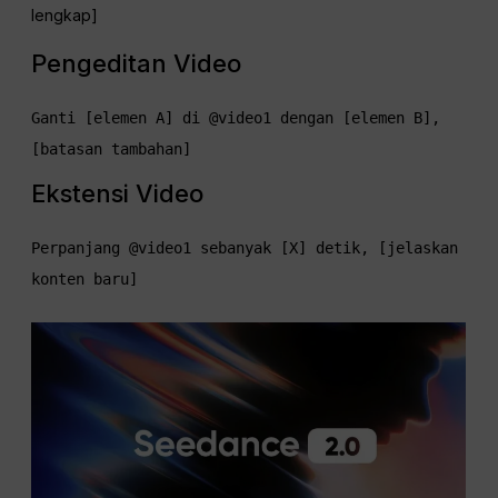
lengkap]
Pengeditan Video
Ganti [elemen A] di @video1 dengan [elemen B], 
Ekstensi Video
Perpanjang @video1 sebanyak [X] detik, [jelaskan 
konten baru]