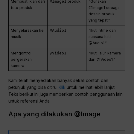
Membuat iklan dari
@Image1
produk
“Gunakan
foto produk
@Image1 sebagai
desain produk
yang tepat.”
Menyelaraskan ke
@Audio1
“Ikuti ritme dan
musik
suasana hati
@Audio1.”
Mengontrol
@Video1
“Ikuti jalur kamera
pergerakan
dari @Video1.”
kamera
Kami telah menyediakan banyak sekali contoh dan
petunjuk yang bisa ditiru.
Klik
untuk melihat lebih lanjut.
Teks berikut ini juga memberikan contoh penggunaan lain
untuk referensi Anda.
Apa yang dilakukan @Image