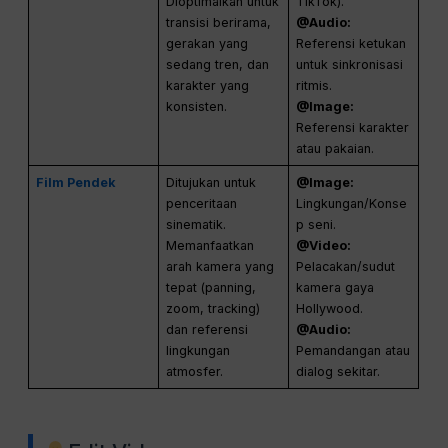
Dioptimalkan untuk
TikTok).
transisi berirama,
@Audio:
gerakan yang
Referensi ketukan
sedang tren, dan
untuk sinkronisasi
karakter yang
ritmis.
konsisten.
@Image:
Referensi karakter
atau pakaian.
Film Pendek
Ditujukan untuk
@Image:
penceritaan
Lingkungan/Konse
sinematik.
p seni.
Memanfaatkan
@Video:
arah kamera yang
Pelacakan/sudut
tepat (panning,
kamera gaya
zoom, tracking)
Hollywood.
dan referensi
@Audio:
lingkungan
Pemandangan atau
atmosfer.
dialog sekitar.