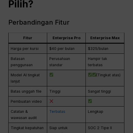
Pilih?
Perbandingan Fitur
Fitur
Enterprise Pro
Enterprise Max
Harga per kursi
$40 per bulan
$325/bulan
Batasan
Perusahaan
Hampir tak
penggunaan
standar
terbatas
Model AI tingkat
(Tingkat atas)
lanjut
Batas unggah file
Tinggi
Sangat tinggi
Pembuatan video
Catatan &
Terbatas
Lengkap
wawasan audit
Tingkat kepatuhan
Siap untuk
SOC 2 Tipe II