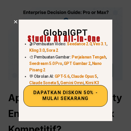
GlobalGPT
Studio AI All-In-One
🎬 Pembuatan Video:
Seedance 2.0
,
Veo 3.1
,
Kling 3.0
,
Sora 2
🎨 Pembuatan Gambar:
Perjalanan Tengah
,
Seedream 5.0 Pro
,
GPT Gambar 2
,
Nano
Pisang 2
💬 Obrolan AI:
GPT-5.6
,
Claude Opus 5
,
Claude Soneta 5
,
Gemini Omni
,
Kimi K3
DAPATKAN DISKON 50% -
Apakah Harga Perplexity
MULAI SEKARANG
Enterprise Pro dan Max
Kompetitif?