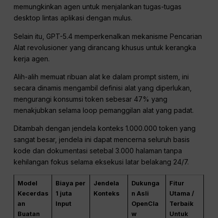
memungkinkan agen untuk menjalankan tugas-tugas
desktop lintas aplikasi dengan mulus.
Selain itu, GPT-5.4 memperkenalkan mekanisme Pencarian
Alat revolusioner yang dirancang khusus untuk kerangka
kerja agen.
Alih-alih memuat ribuan alat ke dalam prompt sistem, ini
secara dinamis mengambil definisi alat yang diperlukan,
mengurangi konsumsi token sebesar 47% yang
menakjubkan selama loop pemanggilan alat yang padat.
Ditambah dengan jendela konteks 1.000.000 token yang
sangat besar, jendela ini dapat mencerna seluruh basis
kode dan dokumentasi setebal 3.000 halaman tanpa
kehilangan fokus selama eksekusi latar belakang 24/7.
Model
Biaya per
Jendela
Dukunga
Fitur
Kecerdas
1 juta
Konteks
n Asli
Utama /
an
Input
OpenCla
Terbaik
Buatan
w
Untuk