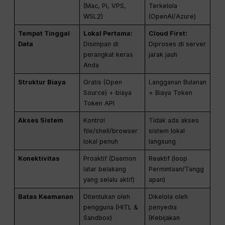
(Mac, Pi, VPS,
Terkelola
WSL2)
(OpenAI/Azure)
Tempat Tinggal
Lokal Pertama:
Cloud First:
Data
Disimpan di
Diproses di server
perangkat keras
jarak jauh
Anda
Struktur Biaya
Gratis (Open
Langganan Bulanan
Source) + biaya
+ Biaya Token
Token API
Akses Sistem
Kontrol
Tidak ada akses
file/shell/browser
sistem lokal
lokal penuh
langsung
Konektivitas
Proaktif (Daemon
Reaktif (loop
latar belakang
Permintaan/Tangg
yang selalu aktif)
apan)
Batas Keamanan
Ditentukan oleh
Dikelola oleh
pengguna (HITL &
penyedia
Sandbox)
(Kebijakan