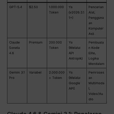
GPT-5.4
$2.50
1.000.000
Ya
Pencarian
Token
(v2026.3.1
Alat,
1+)
Pengguna
an
Komputer
Asli
Claude
Premium
200.000
Ya
Pembuata
Soneta
Token
(Melalui
n Kode
4.6
API
Elite,
Antropik)
Logika
Mendalam
Gemini 3.1
Variabel
2.000.000
Ya
Pemroses
Pro
+ Token
(Melalui
an
Google
Multimoda
API)
l,
Video/Au
dio
Claude 4.6 & Gemini 3.1: Penalaran