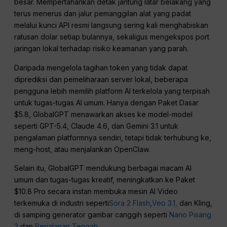
besar. Mempertahankan detak jantung latar belakang yang
terus menerus dan jalur pemanggilan alat yang padat
melalui kunci API resmi langsung sering kali menghabiskan
ratusan dolar setiap bulannya, sekaligus mengekspos port
jaringan lokal terhadap risiko keamanan yang parah.
Daripada mengelola tagihan token yang tidak dapat
diprediksi dan pemeliharaan server lokal, beberapa
pengguna lebih memilih platform AI terkelola yang terpisah
untuk tugas-tugas AI umum. Hanya dengan Paket Dasar
$5.8, GlobalGPT menawarkan akses ke model-model
seperti GPT-5.4, Claude 4.6, dan Gemini 3.1 untuk
pengalaman platformnya sendiri, tetapi tidak terhubung ke,
meng-host, atau menjalankan OpenClaw.
Selain itu, GlobalGPT mendukung berbagai macam AI
umum dan tugas-tugas kreatif, meningkatkan ke Paket
$10.8 Pro secara instan membuka mesin AI Video
terkemuka di industri seperti
Sora 2 Flash
,
Veo 3.1,
dan Kling,
di samping generator gambar canggih seperti
Nano Pisang
2
dan
Perjalanan Tengah
.