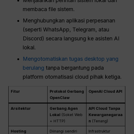
Menjalankan perintah sistem lokal dan
membaca file sistem.
Menghubungkan aplikasi perpesanan
(seperti WhatsApp, Telegram, atau
Discord) secara langsung ke asisten AI
lokal.
Mengotomatiskan tugas desktop yang
berulang
tanpa bergantung pada
platform otomatisasi cloud pihak ketiga.
Fitur
Protokol Gerbang
OpenAI Cloud API
OpenClaw
Arsitektur
Gerbang Agen
API Cloud Tanpa
Lokal
(Soket Web
Kewarganegaraa
+ HTTP)
n
(Tenang)
Hosting
Diinangi sendiri
Infrastruktur