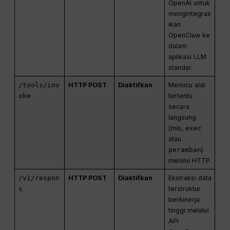
OpenAI untuk
mengintegras
ikan
OpenClaw ke
dalam
aplikasi LLM
standar.
/tools/inv
HTTP POST
Diaktifkan
Memicu alat
oke
tertentu
secara
langsung
(mis,
exec
atau
peramban
)
melalui HTTP.
/v1/respon
HTTP POST
Diaktifkan
Ekstraksi data
s
terstruktur
berkinerja
tinggi melalui
API