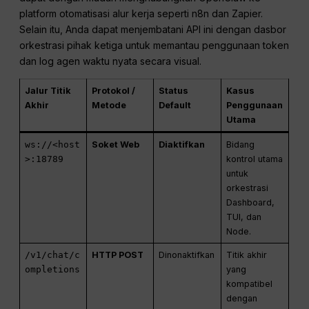
platform otomatisasi alur kerja seperti n8n dan Zapier.
Selain itu, Anda dapat menjembatani API ini dengan dasbor
orkestrasi pihak ketiga untuk memantau penggunaan token
dan log agen waktu nyata secara visual.
Jalur Titik
Protokol /
Status
Kasus
Akhir
Metode
Default
Penggunaan
Utama
ws://<host
Soket Web
Diaktifkan
Bidang
>:18789
kontrol utama
untuk
orkestrasi
Dashboard,
TUI, dan
Node.
/v1/chat/c
HTTP POST
Dinonaktifkan
Titik akhir
ompletions
yang
kompatibel
dengan