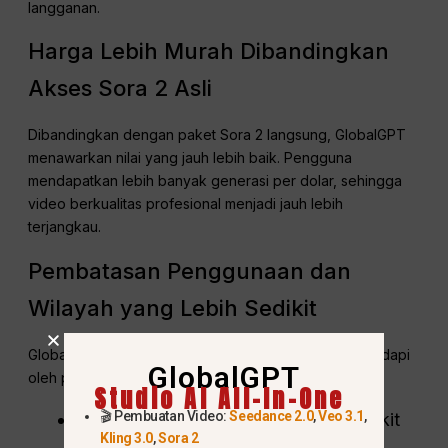
langganan.
Harga Lebih Murah Dibandingkan
Akses Sora 2 Asli
Dibandingkan dengan paket Sora 2 langsung, GlobalGPT
menawarkan nilai yang jauh lebih baik. Pengguna
mendapatkan lebih banyak generasi per dolar, sehingga
video berkualitas profesional menjadi jauh lebih
terjangkau.
Pembatasan Penggunaan dan
Wilayah yang Lebih Sedikit
GlobalGPT menghilangkan banyak batasan yang dihadapi
GlobalGPT
oleh para kreator di tempat lain, termasuk:
Studio AI All-In-One
🎬 Pembuatan Video:
Seedance 2.0
,
Veo 3.1
,
Batasan penggunaan yang lebih sedikit
Kling 3.0
,
Sora 2