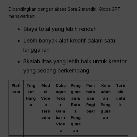
Dibandingkan dengan akses Sora 2 mandiri, GlobalGPT
menawarkan:
Biaya total yang lebih rendah
Lebih banyak alat kreatif dalam satu
langganan
Skalabilitas yang lebih baik untuk kreator
yang sedang berkembang
Platf
Ting
Mod
Duku
Peng
Pem
Kem
Terb
orm
kat
el
ngan
guna
bata
udah
aik
Harg
Vide
Teks
an &
san
an
untu
a
o
+
Bata
Regi
Peng
k
Ters
Gam
s
onal
guna
edia
bar +
Peng
an
Vide
guna
o
an