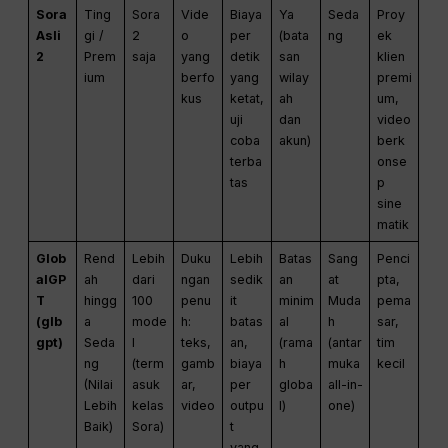
Sora
Ting
Sora
Vide
Biaya
Ya
Seda
Proy
Asli
gi /
2
o
per
(bata
ng
ek
2
Prem
saja
yang
detik
san
klien
ium
berfo
yang
wilay
premi
kus
ketat,
ah
um,
uji
dan
video
coba
akun)
berk
terba
onse
tas
p
sine
matik
Glob
Rend
Lebih
Duku
Lebih
Batas
Sang
Penci
alGP
ah
dari
ngan
sedik
an
at
pta,
T
hingg
100
penu
it
minim
Muda
pema
(glb
a
mode
h:
batas
al
h
sar,
gpt)
Seda
l
teks,
an,
(rama
(antar
tim
ng
(term
gamb
biaya
h
muka
kecil
(Nilai
asuk
ar,
per
globa
all-in-
Lebih
kelas
video
outpu
l)
one)
Baik)
Sora)
t
yang