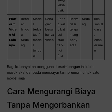
lebih
baik
Platf
Rend
Mode
Seba
Serin
Berva
Seda
Klip
orm
ah
l
gian
g kali
riasi
ng
sosial
Vide
hingg
terba
besar
dibat
terga
dasar
o AI
a
tas /
hanya
asi
ntung
,
Lain
Seda
mode
video
atau
peny
eksp
nya
ng
l
terku
edia
erime
tungg
nci
n
al
fitur
Bagi kebanyakan pengguna, keseimbangan ini lebih
masuk akal daripada membayar tarif premium untuk satu
model saja.
Cara Mengurangi Biaya
Tanpa Mengorbankan