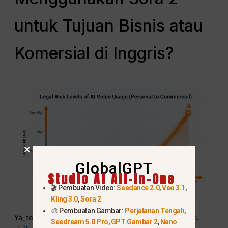
untuk Tujuan Bisnis atau
Komersial di Inggris?
GlobalGPT
Studio AI All-In-One
🎬 Pembuatan Video:
Seedance 2.0
,
Veo 3.1
,
Kling 3.0
,
Sora 2
🎨 Pembuatan Gambar:
Perjalanan Tengah
,
Ya, tetapi penggunaan komersial memiliki konsekuensi.
Seedream 5.0 Pro
,
GPT Gambar 2
,
Nano