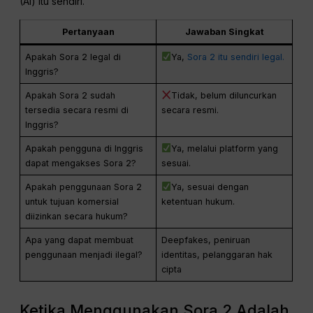
(AI) itu sendiri.
Pertanyaan
Jawaban Singkat
Apakah Sora 2 legal di
Ya,
Sora 2 itu sendiri legal.
Inggris?
Apakah Sora 2 sudah
Tidak, belum diluncurkan
tersedia secara resmi di
secara resmi.
Inggris?
Apakah pengguna di Inggris
Ya, melalui platform yang
dapat mengakses Sora 2?
sesuai.
Apakah penggunaan Sora 2
Ya, sesuai dengan
untuk tujuan komersial
ketentuan hukum.
diizinkan secara hukum?
Apa yang dapat membuat
Deepfakes, peniruan
penggunaan menjadi ilegal?
identitas, pelanggaran hak
cipta
Ketika Menggunakan Sora 2 Adalah