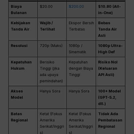
Biaya
$20.00
$200.00
$10.80 (All-
Bulanan
in-One)
Kebijakan
Wajib /
Ekspor Bersih
Bebas
Tanda Air
Terlihat
Terbatas
Tanda Air
Asli
Resolusi
720p (Maks)
1080p /
1080p Ultra-
Sinematik
High Def
Kepatuhan
Berisiko
Kepatuhan
Risiko Nol
Hukum
Tinggi (jika
dengan Biaya
(Keluaran
ada upaya
Tinggi
API Asli)
pemindahan)
Akses
Hanya Sora
Hanya Sora
100+ Model
Model
(GPT-5.2,
dll.)
Batas
Ketat (Fokus
Ketat (Fokus
Tidak Ada
Regional
Amerika
Amerika
Pembatasan
Serikat/Inggri
Serikat/Inggri
Regional
s)
s)