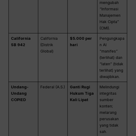
mengubah
“Informasi
Manajemen
Hak Cipta”
(CMI).
California
California
$5.000 per
Pengungkapa
SB 942
(Distrik
hari
n AI
Global)
“manifes”
(terlihat) dan
“laten” (tidak
terlihat) yang
diwajibkan.
Undang-
Federal (A.S.)
Ganti Rugi
Melindungi
Undang
Hukum Tiga
integritas
COPIED
Kali Lipat
sumber
konten;
melarang
perusakan
yang tidak
sah.