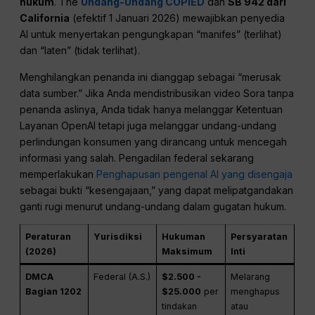
hukum
. The
Undang-Undang COPIED
dan
SB 942 dari
California
(efektif 1 Januari 2026) mewajibkan penyedia
AI untuk menyertakan pengungkapan “manifes” (terlihat)
dan “laten” (tidak terlihat).
Menghilangkan penanda ini dianggap sebagai “merusak
data sumber.” Jika Anda mendistribusikan video Sora tanpa
penanda aslinya, Anda tidak hanya melanggar Ketentuan
Layanan OpenAI tetapi juga melanggar undang-undang
perlindungan konsumen yang dirancang untuk mencegah
informasi yang salah. Pengadilan federal sekarang
memperlakukan
Penghapusan pengenal AI yang disengaja
sebagai bukti “kesengajaan,” yang dapat melipatgandakan
ganti rugi menurut undang-undang dalam gugatan hukum.
Peraturan
Yurisdiksi
Hukuman
Persyaratan
(2026)
Maksimum
Inti
DMCA
Federal (A.S.)
$2.500 -
Melarang
Bagian 1202
$25.000
per
menghapus
tindakan
atau