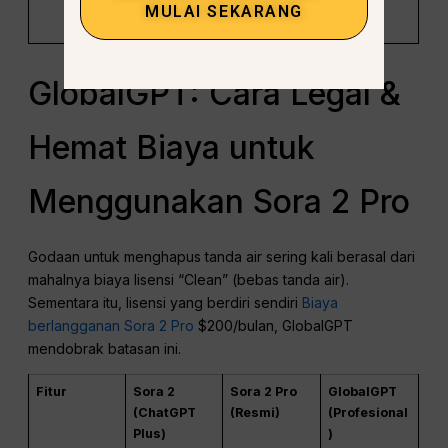
Visual
Lisensi
MULAI SEKARANG
Berbayar
GlobalGPT: Cara Legal &
Hemat Biaya untuk
Menggunakan Sora 2 Pro
Godaan untuk menghapus tanda air sering kali berasal dari
mahalnya biaya lisensi “Clean” (bebas tanda air).
Sementara itu, lisensi yang berdiri sendiri
Biaya
berlangganan Sora 2 Pro
$200/bulan, GlobalGPT
mendobrak batasan ini.
Fitur
Sora 2
Sora 2 Pro
GlobalGPT
(ChatGPT
(Resmi)
(Profesional
Plus)
)