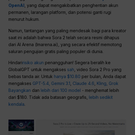
OpenAI
, yang dapat mengakibatkan penghentian akun
permanen, larangan platform, dan potensi ganti rugi
menurut hukum.
Namun, tantangan yang paling mendesak bagi para kreator
saat ini adalah bahwa Sora 2 telah secara resmi dihapus
dari AI Arena (lmarena.ai), yang secara efektif memotong
saluran pengujian gratis paling populer di dunia.
Hindari
risiko akun
penangguhan! Segera beralih ke
GlobalGPT untuk mengakses
sah
, video Sora 2 Pro yang
bebas tanda air. Untuk
hanya $10.80
per bulan, Anda dapat
mengakses
GPT-5.4,
Gemini 3.1
,
Claude 4.6
,
Kling,
Grok
Bayangkan
dan
lebih dari 100 model
- menghemat lebih
dari $180. Tidak ada batasan geografis,
lebih sedikit
kendala
.