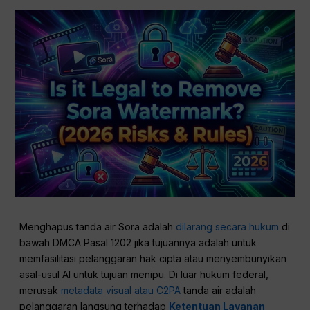
Menghapus tanda air Sora adalah
dilarang secara hukum
di
bawah DMCA Pasal 1202 jika tujuannya adalah untuk
memfasilitasi pelanggaran hak cipta atau menyembunyikan
asal-usul AI untuk tujuan menipu. Di luar hukum federal,
merusak
metadata visual atau C2PA
tanda air adalah
pelanggaran langsung terhadap
Ketentuan Layanan