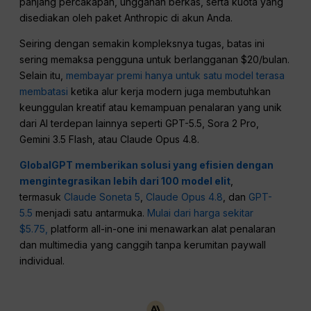
panjang percakapan, unggahan berkas, serta kuota yang
disediakan oleh paket Anthropic di akun Anda.
Seiring dengan semakin kompleksnya tugas, batas ini
sering memaksa pengguna untuk berlangganan $20/bulan.
Selain itu,
membayar premi hanya untuk satu model terasa
membatasi
ketika alur kerja modern juga membutuhkan
keunggulan kreatif atau kemampuan penalaran yang unik
dari AI terdepan lainnya seperti GPT-5.5, Sora 2 Pro,
Gemini 3.5 Flash, atau Claude Opus 4.8.
GlobalGPT memberikan solusi yang efisien dengan
mengintegrasikan lebih dari 100 model elit
,
termasuk
Claude Soneta 5
,
Claude Opus 4.8
, dan
GPT-
5.5
menjadi satu antarmuka.
Mulai dari harga sekitar
$5.75,
platform all-in-one ini menawarkan alat penalaran
dan multimedia yang canggih tanpa kerumitan paywall
individual.