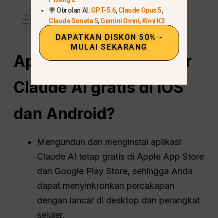
💬 Obrolan AI:
GPT-5.6
,
Claude Opus 5
,
Claude Soneta 5
,
Gemini Omni
,
Kimi K3
DAPATKAN DISKON 50% -
MULAI SEKARANG
Apakah aplikasi seluler
Claude AI gratis di iOS
dan Android?
Mengunduh dan menginstal aplikasi
Claude AI tetap gratis di Apple App Store
dan Google Play Store, sehingga Anda
dapat menyinkronkan percakapan
dengan lancar di desktop dan perangkat
seluler.