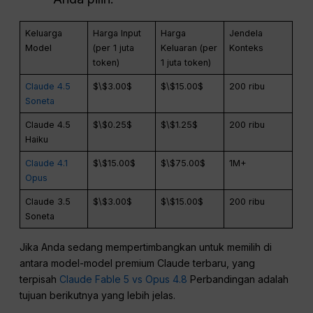
Keluarga
Harga Input
Harga
Jendela
Model
(per 1 juta
Keluaran (per
Konteks
token)
1 juta token)
Claude 4.5
$\$3.00$
$\$15.00$
200 ribu
Soneta
Claude 4.5
$\$0.25$
$\$1.25$
200 ribu
Haiku
Claude 4.1
$\$15.00$
$\$75.00$
1M+
Opus
Claude 3.5
$\$3.00$
$\$15.00$
200 ribu
Soneta
Jika Anda sedang mempertimbangkan untuk memilih di
antara model-model premium Claude terbaru, yang
terpisah
Claude Fable 5 vs Opus 4.8
Perbandingan adalah
tujuan berikutnya yang lebih jelas.