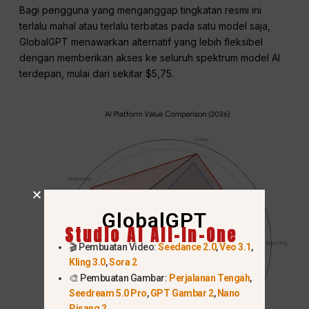
Bagi pengguna yang menganggap tingkatan resmi ini
terlalu mahal atau terlalu terbatas pada satu model saja,
GlobalGPT menawarkan alternatif yang lebih fleksibel
dengan memberikan akses ke seluruh spektrum model AI
terdepan, mulai dari sekitar $5,75.
GlobalGPT
Studio AI All-In-One
🎬 Pembuatan Video:
Seedance 2.0
,
Veo 3.1
,
Kling 3.0
,
Sora 2
🎨 Pembuatan Gambar:
Perjalanan Tengah
,
Seedream 5.0 Pro
,
GPT Gambar 2
,
Nano
Pisang 2