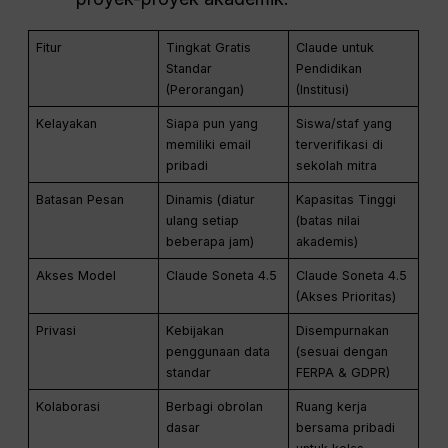
Fitur
Tingkat Gratis
Claude untuk
Standar
Pendidikan
(Perorangan)
(Institusi)
Kelayakan
Siapa pun yang
Siswa/staf yang
memiliki email
terverifikasi di
pribadi
sekolah mitra
Batasan Pesan
Dinamis (diatur
Kapasitas Tinggi
ulang setiap
(batas nilai
beberapa jam)
akademis)
Akses Model
Claude Soneta 4.5
Claude Soneta 4.5
(Akses Prioritas)
Privasi
Kebijakan
Disempurnakan
penggunaan data
(sesuai dengan
standar
FERPA & GDPR)
Kolaborasi
Berbagi obrolan
Ruang kerja
dasar
bersama pribadi