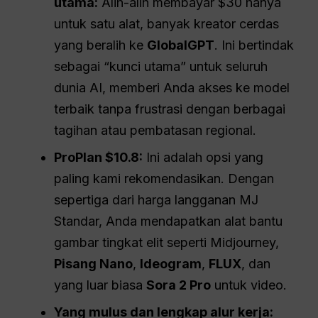
utama:
Alih-alih membayar $30 hanya
untuk satu alat, banyak kreator cerdas
yang beralih ke
GlobalGPT
. Ini bertindak
sebagai “kunci utama” untuk seluruh
dunia AI, memberi Anda akses ke model
terbaik tanpa frustrasi dengan berbagai
tagihan atau pembatasan regional.
ProPlan $10.8:
Ini adalah opsi yang
paling kami rekomendasikan. Dengan
sepertiga dari harga langganan MJ
Standar, Anda mendapatkan alat bantu
gambar tingkat elit seperti Midjourney,
Pisang Nano
,
Ideogram
,
FLUX
, dan
yang luar biasa
Sora 2 Pro
untuk video.
Yang mulus dan lengkap
alur kerja
: