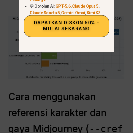
💬 Obrolan AI:
GPT-5.6
,
Claude Opus 5
,
Claude Soneta 5
,
Gemini Omni
,
Kimi K3
DAPATKAN DISKON 50% -
MULAI SEKARANG
Cara menggunakan
referensi karakter dan
gaya Midjourney (
--cref