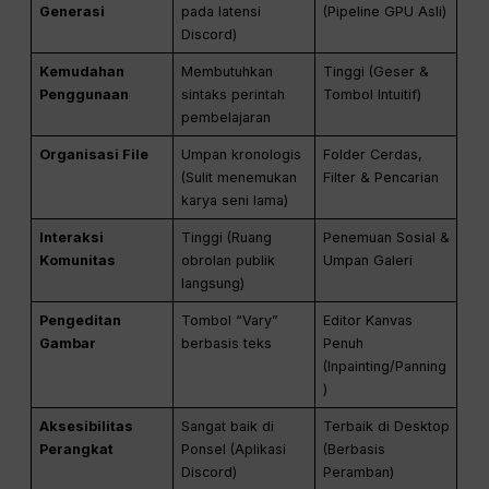
Generasi
pada latensi
(Pipeline GPU Asli)
Discord)
Kemudahan
Membutuhkan
Tinggi (Geser &
Penggunaan
sintaks perintah
Tombol Intuitif)
pembelajaran
Organisasi File
Umpan kronologis
Folder Cerdas,
(Sulit menemukan
Filter & Pencarian
karya seni lama)
Interaksi
Tinggi (Ruang
Penemuan Sosial &
Komunitas
obrolan publik
Umpan Galeri
langsung)
Pengeditan
Tombol “Vary”
Editor Kanvas
Gambar
berbasis teks
Penuh
(Inpainting/Panning
)
Aksesibilitas
Sangat baik di
Terbaik di Desktop
Perangkat
Ponsel (Aplikasi
(Berbasis
Discord)
Peramban)