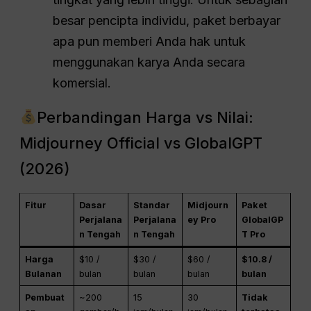
besar pencipta individu, paket berbayar
apa pun memberi Anda hak untuk
menggunakan karya Anda secara
komersial.
Perbandingan Harga vs Nilai:
Midjourney Official vs GlobalGPT
(2026)
Fitur
Dasar
Standar
Midjourn
Paket
Perjalana
Perjalana
ey Pro
GlobalGP
n Tengah
n Tengah
T Pro
Harga
$10 /
$30 /
$60 /
$10.8 /
Bulanan
bulan
bulan
bulan
bulan
Pembuat
~200
15
30
Tidak