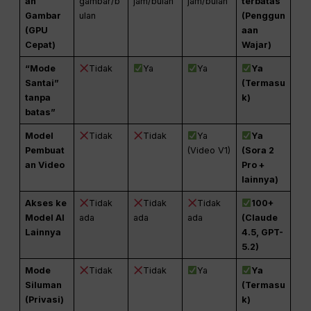
an
gambar/b
jam/bulan
jam/bulan
terbatas
Gambar
ulan
(Penggun
(GPU
aan
Cepat)
Wajar)
“Mode
Tidak
Ya
Ya
Ya
Santai”
(Termasu
tanpa
k)
batas”
Model
Tidak
Tidak
Ya
Ya
Pembuat
(Video V1)
(Sora 2
an Video
Pro +
lainnya)
Akses ke
Tidak
Tidak
Tidak
100+
Model AI
ada
ada
ada
(Claude
Lainnya
4.5, GPT-
5.2)
Mode
Tidak
Tidak
Ya
Ya
Siluman
(Termasu
(Privasi)
k)