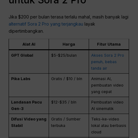
Jika $200 per bulan terasa terlalu mahal, masih banyak lagi
alternatif Sora 2 Pro yang terjangkau
layak
dipertimbangkan.
Alat AI
Harga
Fitur Utama
GPT Global
$5-$25/bulan
Akses Sora 2 Pro
penuh, bebas
tanda air
Pika Labs
Gratis / $10 / bln
Animasi AI,
pembuatan video
yang cepat
Landasan Pacu
$12-$35 / bln
Pembuatan video
Gen-3
AI sinematik
Difusi Video yang
Gratis / Sumber
Teks-ke-video
Stabil
terbuka
lokal atau berbasis
cloud