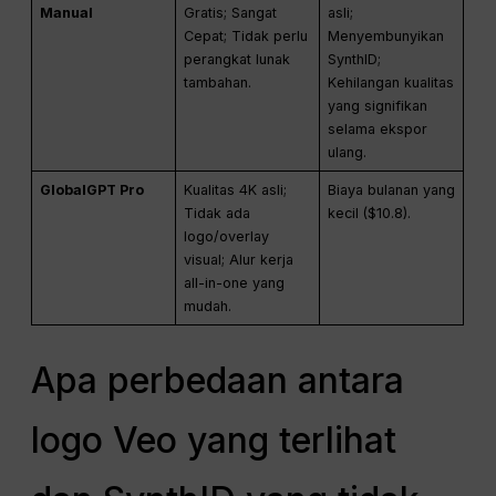
Manual
Gratis; Sangat
asli;
Cepat; Tidak perlu
Menyembunyikan
perangkat lunak
SynthID;
tambahan.
Kehilangan kualitas
yang signifikan
selama ekspor
ulang.
GlobalGPT Pro
Kualitas 4K asli;
Biaya bulanan yang
Tidak ada
kecil ($10.8).
logo/overlay
visual; Alur kerja
all-in-one yang
mudah.
Apa perbedaan antara
logo Veo yang terlihat