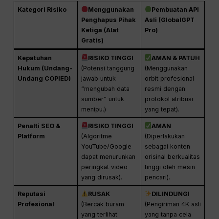
Kategori Risiko
Menggunakan
Pembuatan API
Penghapus Pihak
Asli (GlobalGPT
Ketiga (Alat
Pro)
Gratis)
Kepatuhan
RISIKO TINGGI
AMAN & PATUH
Hukum (Undang-
(Potensi tanggung
(Menggunakan
Undang COPIED)
jawab untuk
orbit profesional
“mengubah data
resmi dengan
sumber” untuk
protokol atribusi
menipu.)
yang tepat).
Penalti SEO &
RISIKO TINGGI
AMAN
Platform
(Algoritme
(Diperlakukan
YouTube/Google
sebagai konten
dapat menurunkan
orisinal berkualitas
peringkat video
tinggi oleh mesin
yang dirusak).
pencari).
Reputasi
RUSAK
DILINDUNGI
Profesional
(Bercak buram
(Pengiriman 4K asli
yang terlihat
yang tanpa cela