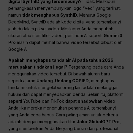
digital SynthID yang tersembunyi?
Tidak. Meskipun
pemangkasan menyembunyikan logo “Veo” yang terlihat,
namun
tidak menghapus SynthID
. Menurut Google
DeepMind, SynthID adalah kode digital yang tersembunyi
jauh di dalam piksel video. Meskipun Anda mengubah
ukuran atau memfilter video, pemindai AI seperti
Gemini 3
Pro
masih dapat melihat bahwa video tersebut dibuat oleh
Google AI.
Apakah menghapus tanda air AI pada tahun 2026
merupakan tindakan ilegal?
Tergantung pada cara Anda
menggunakan video tersebut. Di bawah aturan baru
seperti aturan
Undang-Undang COPIED
, menghapus
tanda air untuk mengelabui orang lain adalah melanggar
hukum dan dapat menyebabkan denda. Selain itu, platform
seperti YouTube dan TikTok dapat
shadowban
video
Anda jika mereka menemukan penanda AI tersembunyi
yang Anda coba hapus. Cara paling aman untuk bekerja
adalah dengan menggunakan fitur
Jalur GlobalGPT Pro
,
yang memberikan Anda file yang bersih dan profesional