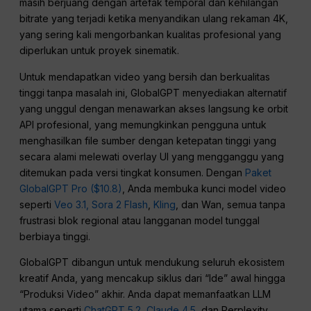
masih berjuang dengan artefak temporal dan kehilangan
bitrate yang terjadi ketika menyandikan ulang rekaman 4K,
yang sering kali mengorbankan kualitas profesional yang
diperlukan untuk proyek sinematik.
Untuk mendapatkan video yang bersih dan berkualitas
tinggi tanpa masalah ini, GlobalGPT menyediakan alternatif
yang unggul dengan menawarkan akses langsung ke orbit
API profesional, yang memungkinkan pengguna untuk
menghasilkan file sumber dengan ketepatan tinggi yang
secara alami melewati overlay UI yang mengganggu yang
ditemukan pada versi tingkat konsumen. Dengan
Paket
GlobalGPT Pro ($10.8)
, Anda membuka kunci model video
seperti
Veo 3.1,
Sora 2 Flash
,
Kling
, dan Wan, semua tanpa
frustrasi blok regional atau langganan model tunggal
berbiaya tinggi.
GlobalGPT dibangun untuk mendukung seluruh ekosistem
kreatif Anda, yang mencakup siklus dari “Ide” awal hingga
“Produksi Video” akhir. Anda dapat memanfaatkan LLM
utama seperti
ChatGPT 5.2
,
Claude 4.5
, dan Perplexity