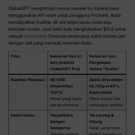
GlobalGPT menghindari semua masalah ini. Karena kami
menggunakan API resmi untuk pengguna Pro kami, Anda
mendapatkan kualitas 4K asli tanpa tanda noda atau
tambalan buram. Jauh lebih baik menghabiskan $10.8 untuk
sebuah
solusi kerja
Daripada membuang waktu berjam-jam
dengan alat yang merusak rekaman Anda.
Fitur
Keluaran Veo 3.1
Keluaran dari
Asli (melalui
Penghapus
GlobalGPT Pro)
Online “Gratis”
Kualitas Resolusi
4K UHD
Skala diturunkan
(Kejernihan
ke 720p (≈60%
100%)
Kejernihan)
Piksel yang tajam
Piksel buram dan
dan profesional.
kehilangan definisi.
Detail Halus
Terpelihara
Tercoreng &
dengan
Hilang
Sempurna
Detail yang halus
Tekstur seperti
terlihat seperti cat