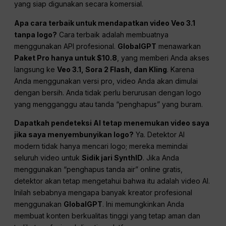
yang siap digunakan secara komersial.
Apa cara terbaik untuk mendapatkan video Veo 3.1
tanpa logo?
Cara terbaik adalah membuatnya
menggunakan API profesional.
GlobalGPT
menawarkan
Paket Pro hanya untuk $10.8
, yang memberi Anda akses
langsung ke
Veo 3.1, Sora 2 Flash, dan Kling
. Karena
Anda menggunakan versi pro, video Anda akan dimulai
dengan bersih. Anda tidak perlu berurusan dengan logo
yang mengganggu atau tanda “penghapus” yang buram.
Dapatkah pendeteksi AI tetap menemukan video saya
jika saya menyembunyikan logo?
Ya. Detektor AI
modern tidak hanya mencari logo; mereka memindai
seluruh video untuk
Sidik jari SynthID
. Jika Anda
menggunakan “penghapus tanda air” online gratis,
detektor akan tetap mengetahui bahwa itu adalah video AI.
Inilah sebabnya mengapa banyak kreator profesional
menggunakan
GlobalGPT
. Ini memungkinkan Anda
membuat konten berkualitas tinggi yang tetap aman dan