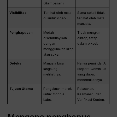
(Hamparan)
Visibilitas
Terlihat oleh mata
Sama sekali tidak
di sudut video.
terlihat oleh mata
manusia.
Penghapusan
Mudah
Tidak mungkin
disembunyikan
dikrop; tetap
dengan
dalam piksel.
menggunakan krop
atau stiker.
Deteksi
Manusia bisa
Hanya pemindai AI
langsung
(seperti Gemini 3)
melihatnya.
yang dapat
menemukannya.
Tujuan Utama
Pengakuan merek
Pelacakan,
untuk Google
Keamanan, dan
Labs.
Verifikasi Konten.