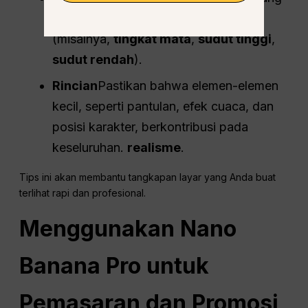
terasa alami untuk adegan tersebut
(misalnya,
tingkat mata
,
sudut tinggi
,
sudut rendah
).
Rincian
Pastikan bahwa elemen-elemen
kecil, seperti pantulan, efek cuaca, dan
posisi karakter, berkontribusi pada
keseluruhan.
realisme
.
Tips ini akan membantu tangkapan layar yang Anda buat
terlihat rapi dan profesional.
Menggunakan Nano
Banana Pro untuk
Pemasaran dan Promosi