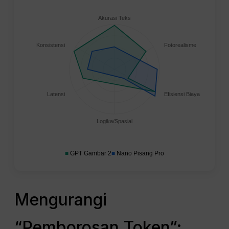
Akurasi Teks
Konsistensi
Fotorealisme
Latensi
Efisiensi Biaya
Logika/Spasial
■
GPT Gambar 2
■
Nano Pisang Pro
Mengurangi
“Pemborosan Token”: