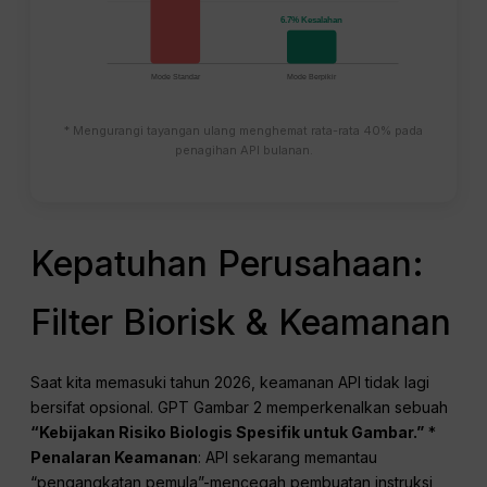
6.7% Kesalahan
Mode Standar
Mode Berpikir
* Mengurangi tayangan ulang menghemat rata-rata 40% pada
penagihan API bulanan.
Kepatuhan Perusahaan:
Filter Biorisk & Keamanan
Saat kita memasuki tahun 2026, keamanan API tidak lagi
bersifat opsional. GPT Gambar 2 memperkenalkan sebuah
“Kebijakan Risiko Biologis Spesifik untuk Gambar.”
*
Penalaran Keamanan
: API sekarang memantau
“pengangkatan pemula”-mencegah pembuatan instruksi