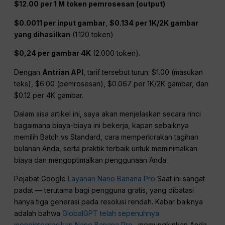
$12.00 per 1 M token pemrosesan (output)
$0.0011 per input gambar
,
$0.134 per 1K/2K gambar
yang dihasilkan
(1.120 token)
$0,24 per gambar 4K
(2.000 token).
Dengan
Antrian API
, tarif tersebut turun: $1.00 (masukan
teks), $6.00 (pemrosesan), $0.067 per 1K/2K gambar, dan
$0.12 per 4K gambar.
Dalam sisa artikel ini, saya akan menjelaskan secara rinci
bagaimana biaya-biaya ini bekerja, kapan sebaiknya
memilih Batch vs Standard, cara memperkirakan tagihan
bulanan Anda, serta praktik terbaik untuk meminimalkan
biaya dan mengoptimalkan penggunaan Anda.
Pejabat Google
Layanan Nano Banana Pro
Saat ini sangat
padat — terutama bagi pengguna gratis, yang dibatasi
hanya tiga generasi pada resolusi rendah. Kabar baiknya
adalah bahwa
GlobalGPT telah sepenuhnya
mengintegrasikan Nano Banana Pro.
, memungkinkan Anda