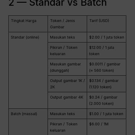
2 — Standar vs Batch
Tingkat Harga
Token / Jenis
Tarif (USD)
Gambar
Standar (online)
Masukan teks
$2.00 / 1 juta token
Pikiran / Token
$12.00 / 1 juta
keluaran
token
Masukan gambar
$0.0011 / gambar
(diunggah)
(≈ 560 token)
Output gambar 1K /
$0.134 / gambar
2K
(1.120 token)
Output gambar 4K
$0.24 / gambar
(2.000 token)
Batch (massal)
Masukan teks
$1.00 / 1 juta token
Pikiran / Token
$6.00 / 1M
keluaran