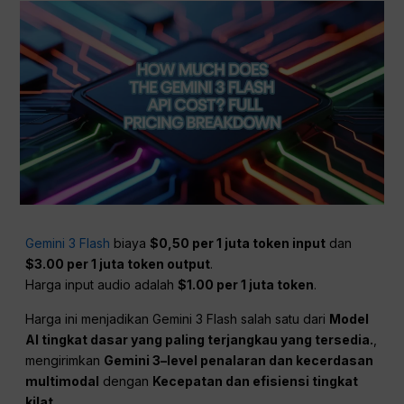
Gemini 3 Flash
biaya
$0,50 per 1 juta token input
dan
$3.00 per 1 juta token output
.
Harga input audio adalah
$1.00 per 1 juta token
.
Harga ini menjadikan Gemini 3 Flash salah satu dari
Model
AI tingkat dasar yang paling terjangkau yang tersedia.
,
mengirimkan
Gemini 3–level penalaran dan kecerdasan
multimodal
dengan
Kecepatan dan efisiensi tingkat
kilat
.