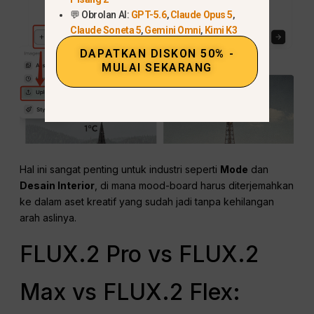
💬 Obrolan AI:
GPT-5.6
,
Claude Opus 5
,
Claude Soneta 5
,
Gemini Omni
,
Kimi K3
DAPATKAN DISKON 50% -
MULAI SEKARANG
Hal ini sangat penting untuk industri seperti
Mode
dan
Desain Interior
, di mana mood-board harus diterjemahkan
ke dalam aset kreatif yang sudah jadi tanpa kehilangan
arah aslinya.
FLUX.2 Pro vs FLUX.2
Max vs FLUX.2 Flex: