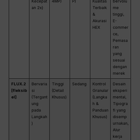
Kecepat
4MP)
P)
Kualitas
bervolu
an 2x)
Terbaik
me
&
tinggi,
Akurasi
E-
HEX
commer
ce,
Pemasa
ran
yang
sesuai
dengan
merek
FLUX.2
Bervaria
Tinggi
Sedang
Kontrol
Desain
[fleksib
si
(Detail
Granular
eksperi
el]
(Tergant
Khusus)
(Langka
mental,
ung
h &
Tipogra
pada
Panduan
fi yang
Langkah
Khusus)
disemp
)
urnakan,
Alur
kerja