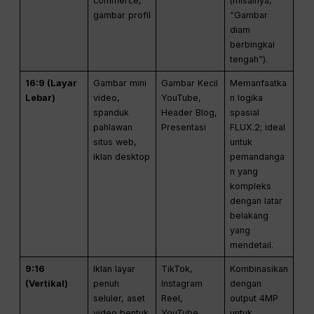
commerce,
(misalnya,
gambar profil
“Gambar
diam
berbingkai
tengah”).
16:9 (Layar
Gambar mini
Gambar Kecil
Memanfaatka
Lebar)
video,
YouTube,
n logika
spanduk
Header Blog,
spasial
pahlawan
Presentasi
FLUX.2; ideal
situs web,
untuk
iklan desktop
pemandanga
n yang
kompleks
dengan latar
belakang
yang
mendetail.
9:16
Iklan layar
TikTok,
Kombinasikan
(Vertikal)
penuh
Instagram
dengan
seluler, aset
Reel,
output 4MP
video bentuk
YouTube
untuk