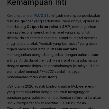
Kemampuan Inti
Kemampuan dari
FLUX.2 [pro]
jauh melampaui pembuatan
teks-ke-gambar yang sederhana. Pada intinya, aplikasi ini
mendukung
Output fotorealistik 4MP
, memungkinkan
para profesional menghasilkan aset yang siap untuk
dicetak dalam format besar atau tampilan digital densitas
tinggi tanpa artefak “lembah yang luar biasa” yang biasa
terjadi pada model lama. Ini
Mesin Konteks
memungkinkan pengeditan gambar dengan bahasa alami,
artinya, Anda dapat memodifikasi visual yang ada, hanya
dengan mendeskripsikan perubahannya (misalnya, “Ubah
warna jaket menjadi #FF5733 sambil menjaga
pencahayaan tetap konsisten”).
USP utama 2026 adalah kontrol gambar Multi-referensi,
yang memungkinkan pengguna untuk mengunggah
panduan gaya, palet warna, atau lembar referensi karakter
untuk mempertahankan identitas. Selain itu, mesin
Tipografi-nya tidak tertandingi, mampu merender teks