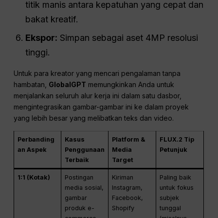
titik manis antara kepatuhan yang cepat dan
bakat kreatif.
Ekspor:
Simpan sebagai aset 4MP resolusi
tinggi.
Untuk para kreator yang mencari pengalaman tanpa
hambatan,
GlobalGPT
memungkinkan Anda untuk
menjalankan seluruh alur kerja ini dalam satu dasbor,
mengintegrasikan gambar-gambar ini ke dalam proyek
yang lebih besar yang melibatkan teks dan video.
Perbanding
Kasus
Platform &
FLUX.2 Tip
an Aspek
Penggunaan
Media
Petunjuk
Terbaik
Target
1:1 (Kotak)
Postingan
Kiriman
Paling baik
media sosial,
Instagram,
untuk fokus
gambar
Facebook,
subjek
produk e-
Shopify
tunggal