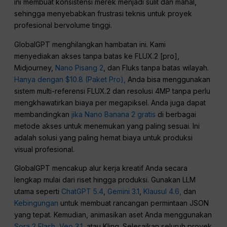
ini membuat konsistensi merek menjadi sulit dan mahal,
sehingga menyebabkan frustrasi teknis untuk proyek
profesional bervolume tinggi.
GlobalGPT menghilangkan hambatan ini. Kami
menyediakan akses tanpa batas ke FLUX.2 [pro],
Midjourney,
Nano Pisang 2
, dan Fluks tanpa batas wilayah.
Hanya dengan $10.8 (Paket Pro),
Anda bisa menggunakan
sistem multi-referensi FLUX.2 dan resolusi 4MP tanpa perlu
mengkhawatirkan biaya per megapiksel. Anda juga dapat
membandingkan
jika Nano Banana 2 gratis
di berbagai
metode akses untuk menemukan yang paling sesuai. Ini
adalah solusi yang paling hemat biaya untuk produksi
visual profesional.
GlobalGPT mencakup alur kerja kreatif Anda secara
lengkap mulai dari riset hingga produksi. Gunakan LLM
utama seperti
ChatGPT 5.4
,
Gemini 3.1
,
Klausul 4.6,
dan
Kebingungan
untuk membuat rancangan permintaan JSON
yang tepat. Kemudian, animasikan aset Anda menggunakan
Sora 2 Flash
,
Veo 3.1
, atau Kling. Selesaikan seluruh proyek