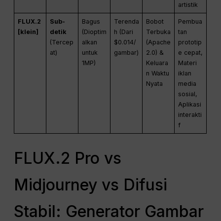
artistik
FLUX.2
Sub-
Bagus
Terenda
Bobot
Pembua
[klein]
detik
(Dioptim
h (Dari
Terbuka
tan
(Tercep
alkan
$0.014/
(Apache
prototip
at)
untuk
gambar)
2.0) &
e cepat,
1MP)
Keluara
Materi
n Waktu
iklan
Nyata
media
sosial,
Aplikasi
interakti
f
FLUX.2 Pro vs
Midjourney vs Difusi
Stabil: Generator Gambar