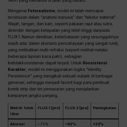
neon yang memantul di jalan yang basah).
Mengenai
Fotorealisme
, model ini telah mencapai
terobosan dalam “anatomi manusia” dan “tekstur material”.
Wajah, tangan, dan kain, seperti pakaian rajut atau sutra,
dirender dengan ketepatan yang lebih tinggi daripada
FLUX.1. Namun demikian, keterbatasan yang sesungguhnya
masih ada: dalam skenario pencahayaan yang sangat rumit,
yang melibatkan multi-refraksi (seperti melihat melalui
beberapa lapisan kaca patri), sebagian
ketidakkonsistenan dapat terjadi. Untuk
Konsistensi
Karakter
, model ini menggunakan logika “Identity
Persistence” yang mengikuti sebuah subjek di berbagai
generasi, sehingga menjadi favorit bagi para pembuat
komik strip dan tim pemasaran yang menjalankan
kampanye jangka panjang.
Metrik Tolok
FLUX.1 [pro]
FLUX.2 [pro]
Peningkatan
Ukur
Akurasi
~75%
~92%
+23%