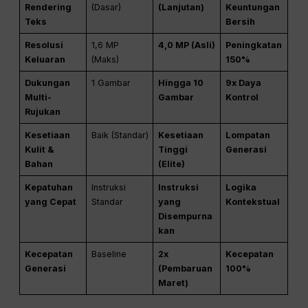
Rendering
(Dasar)
(Lanjutan)
Keuntungan
Teks
Bersih
Resolusi
1,6 MP
4,0 MP (Asli)
Peningkatan
Keluaran
(Maks)
150%
Dukungan
1 Gambar
Hingga 10
9x Daya
Multi-
Gambar
Kontrol
Rujukan
Kesetiaan
Baik (Standar)
Kesetiaan
Lompatan
Kulit &
Tinggi
Generasi
Bahan
(Elite)
Kepatuhan
Instruksi
Instruksi
Logika
yang Cepat
Standar
yang
Kontekstual
Disempurna
kan
Kecepatan
Baseline
2x
Kecepatan
Generasi
(Pembaruan
100%
Maret)