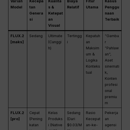
Varian
Kecepa
Kualita
Biaya
Fitur
Kasus
Model
tan
s &
Relatif
Utama
Penggu
Genera
Ketepat
naan
si
an
Terbaik
Visual
FLUX.2
Sedang
Ultimate
Tertingg
Kepatuh
“Gamba
[maks]
(Canggi
i
an
r
h)
Maksim
”Pahlaw
um &
an",
Logika
Aset
Konteks
sinemati
tual
k,
Konten
profesi
onal
premiu
m
FLUX.2
Cepat
Kelas
Sedang
Rasio
Pekerja
[pro]
(Pening
Produks
(Dari
Kecepat
an
katan
i (Native
$0.03/M
an-ke-
agensi