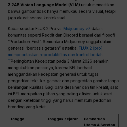
3 24B Vision Language Model (VLM)
untuk memastikan
bahwa gambar tidak hanya memukau secara visual, tetapi
juga akurat secara kontekstual.
Kabar seputar FLUX.2 Pro vs.
Midjourney v7
dalam
komunitas seperti Reddit dan Discord berasal dari filosofi
“Production-First”. Sementara Midjourney unggul dalam
generasi “berbasis getaran” estetika
, FLUX.2 [pro]
memprioritaskan reproduktifitas dan kontrol bedah.
T
Peningkatan Kecepatan pada 3 Maret 2026 semakin
mengukuhkan posisinya, karena BFL berhasil
menggandakan kecepatan generasi untuk tugas
pengeditan teks-ke-gambar dan pengeditan gambar tanpa
kehilangan kualitas. Bagi para desainer dan tim kreatif, saat
ini BFL merupakan pilihan yang paling efisien untuk aset
dengan ketelitian tinggi yang harus mematuhi pedoman
branding yang ketat.
Tanggal
Tonggak sejarah
Pembaruan
Utama & Sorotan