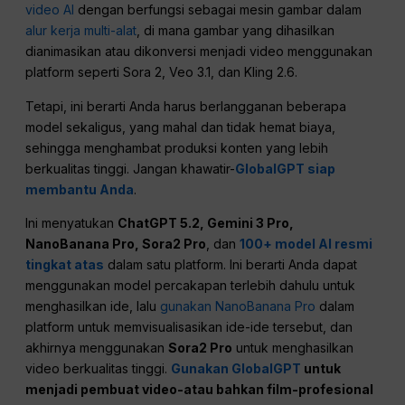
video AI
dengan berfungsi sebagai mesin gambar dalam
alur kerja multi-alat
, di mana gambar yang dihasilkan
dianimasikan atau dikonversi menjadi video menggunakan
platform seperti Sora 2, Veo 3.1, dan Kling 2.6.
Tetapi, ini berarti Anda harus berlangganan beberapa
model sekaligus, yang mahal dan tidak hemat biaya,
sehingga menghambat produksi konten yang lebih
berkualitas tinggi. Jangan khawatir-
GlobalGPT siap
membantu Anda
.
Ini menyatukan
ChatGPT
5.2, Gemini 3
Pro
,
NanoBanana Pro, Sora2 Pro
, dan
100+ model AI resmi
tingkat atas
dalam satu platform. Ini berarti Anda dapat
menggunakan model percakapan terlebih dahulu untuk
menghasilkan ide, lalu
gunakan NanoBanana Pro
dalam
platform untuk memvisualisasikan ide-ide tersebut, dan
akhirnya menggunakan
Sora2 Pro
untuk menghasilkan
video berkualitas tinggi.
Gunakan GlobalGPT
untuk
menjadi pembuat video-atau bahkan film-profesional