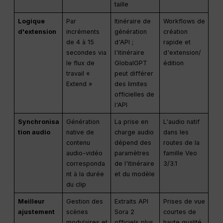
taille
Logique
Par
Itinéraire de
Workflows de
d'extension
incréments
génération
création
de 4 à 15
d'API ;
rapide et
secondes via
l'itinéraire
d'extension/
le flux de
GlobalGPT
édition
travail «
peut différer
Extend »
des limites
officielles de
l'API
Synchronisa
Génération
La prise en
L'audio natif
tion audio
native de
charge audio
dans les
contenu
dépend des
routes de la
audio-vidéo
paramètres
famille Veo
corresponda
de l'itinéraire
3/3.1
nt à la durée
et du modèle
du clip
Meilleur
Gestion des
Extraits API
Prises de vue
ajustement
scènes
Sora 2
courtes de
modulaires et
officiels plus
haute qualité,