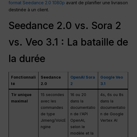
format Seedance 2.0 1080p
avant de planifier une livraison
destinée à un client.
Seedance 2.0 vs. Sora 2
vs. Veo 3.1 : La bataille de
la durée
Fonctionnali
Seedance
OpenAI Sora
Google Veo
té
2.0
2
3.1
Tir unique
15 secondes
16 ou 20
4s, 6s ou 8s
maximal
avec les
dans la
dans la
commandes
documentatio
documentatio
de type
n de l'API
n de Google
Jimeng/VolcE
OpenAI,
Vertex AI
ngine
selon le
modèle et la