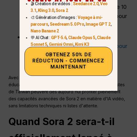
🎬 Création de vidéos :
Seedance 2.0
,
Veo
Utilisez Sora 2 avec Veo 3.1 et plus de 10
3.1
,
Kling 3.0
,
Sora 2
autres modèles de génération vidéo pour
🎨 Génération d'images :
Voyage à mi-
parcours
,
Seedream 5.0 Pro
,
Image GPT 2
,
plus de flexibilité.
Nano Banane 2
Moins de filtres de contenu
-
💬 AI Chat :
GPT-5.6
,
Claude Opus 5
,
Claude
Sonnet 5
,
Gemini Omni
,
Kimi K3
Bénéficiez d'une plus grande liberté pour
OBTENEZ 50% DE
créer des histoires et des images
RÉDUCTION - COMMENCEZ
expérimentales.
MAINTENANT
Avec
Global GPT
, Grâce à Sora 2, les créateurs, les
éducateurs, les spécialistes du marketing et les cinéastes
de Taïwan peuvent dès aujourd'hui profiter pleinement
des capacités avancées de Sora 2 en matière d'IA vidéo,
sans limitations techniques ni listes d'attente.
Quand Sora 2 sera-t-il