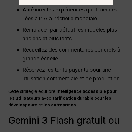
Améliorer les expériences quotidiennes
liées à l'IA à l'échelle mondiale
Remplacer par défaut les modèles plus
anciens et plus lents
Recueillez des commentaires concrets à
grande échelle
Réservez les tarifs payants pour une
utilisation commerciale et de production
Cette stratégie équilibre
intelligence accessible pour
les utilisateurs
avec
tarification durable pour les
développeurs et les entreprises
.
Gemini 3 Flash gratuit ou