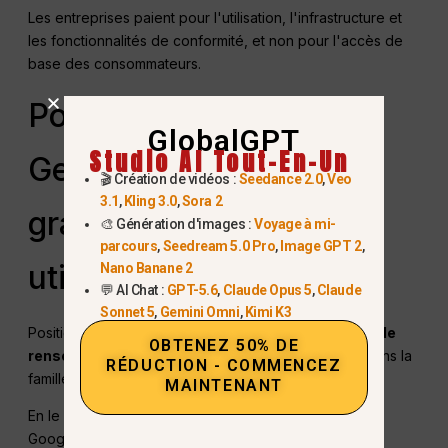
Les entreprises paient pour l'utilisation, l'infrastructure et
les fonctionnalités de conformité, et non pour l'accès de
base des consommateurs.
Pourquoi Google offre
GlobalGPT
Studio AI Tout-En-Un
Gemini 3 Flash
🎬 Création de vidéos :
Seedance 2.0
,
Veo
3.1
,
Kling 3.0
,
Sora 2
gratuitement à ses
🎨 Génération d'images :
Voyage à mi-
parcours
,
Seedream 5.0 Pro
,
Image GPT 2
,
utilisateurs
Nano Banane 2
💬 AI Chat :
GPT-5.6
,
Claude Opus 5
,
Claude
Sonnet 5
,
Gemini Omni
,
Kimi K3
Positions Google
Gemini 3 Flash
en tant que
modèle de
OBTENEZ 50% DE
renseignements frontaliers le plus accessible
dans la
RÉDUCTION - COMMENCEZ
famille Gemini 3.
MAINTENANT
En le rendant gratuit dans les produits grand public,
Google peut :