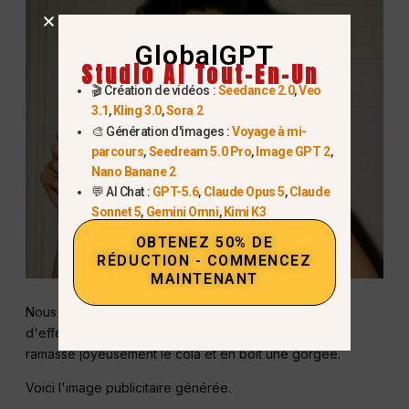
GlobalGPT
Studio AI Tout-En-Un
🎬 Création de vidéos :
Seedance 2.0
,
Veo
3.1
,
Kling 3.0
,
Sora 2
🎨 Génération d'images :
Voyage à mi-
parcours
,
Seedream 5.0 Pro
,
Image GPT 2
,
Nano Banane 2
💬 AI Chat :
GPT-5.6
,
Claude Opus 5
,
Claude
Sonnet 5
,
Gemini Omni
,
Kimi K3
OBTENEZ 50% DE
RÉDUCTION - COMMENCEZ
MAINTENANT
Nous pouvons également demander au modèle
d'effectuer d'autres actions, par exemple : le modèle
ramasse joyeusement le cola et en boit une gorgée.
Voici l'image publicitaire générée.