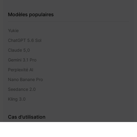
Modèles populaires
Yukie
ChatGPT 5.6 Sol
Claude 5,0
Gemini 3.1 Pro
Perplexité AI
Nano Banane Pro
Seedance 2.0
Kling 3.0
Cas d'utilisation
Éditeur de balises méta SEO gratuit