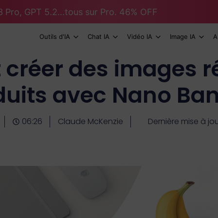
 Pro, GPT 5.2...tous sur Pro. 46% OFF
Outils d'IA
Chat IA
Vidéo IA
Image IA
A
réer des images ré
duits avec Nano Ba
06:26
Claude McKenzie
Dernière mise à jo