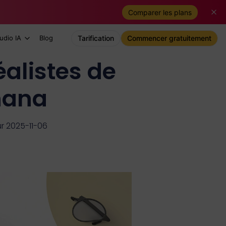
Comparer les plans
udio IA
Blog
Tarification
Commencer gratuitement
alistes de
nana
ur 2025-11-06