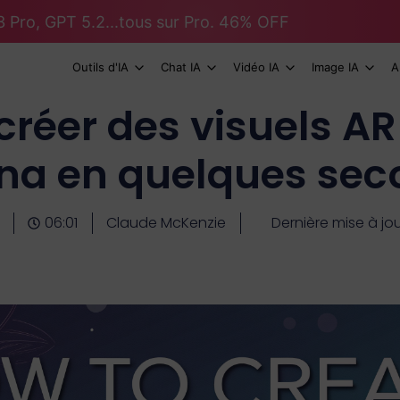
 Pro, GPT 5.2...tous sur Pro. 46% OFF
Outils d'IA
Chat IA
Vidéo IA
Image IA
A
éer des visuels A
na en quelques sec
06:01
Claude McKenzie
Dernière mise à jo