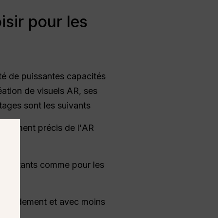
sir pour les
té de puissantes capacités
éation de visuels AR, ses
tages sont les suivants
ignement précis de l'AR
s débutants comme pour les
s rapidement et avec moins