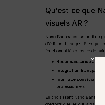
Qu'est-ce que Na
visuels AR ?
Nano Banana est un outil de gé
d'édition d'images. Bien qu'il 
fonctionnalités dans ce domain
Reconnaissance automa
Intégration transparen
Interface conviviale
, L
professionnels
En choisissant Nano Banana, v
d'efforts que les outils traditio