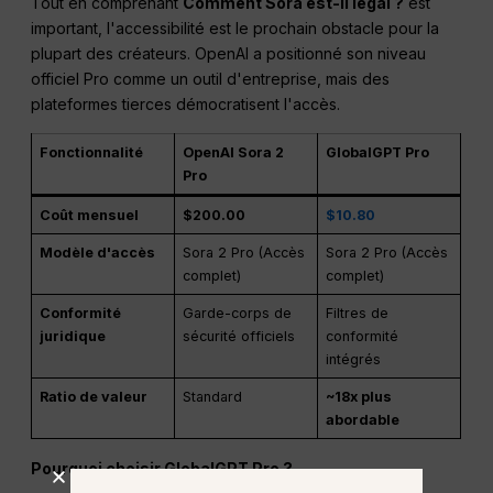
Tout en comprenant
Comment Sora est-il légal ?
est
important, l'accessibilité est le prochain obstacle pour la
plupart des créateurs. OpenAI a positionné son niveau
officiel Pro comme un outil d'entreprise, mais des
plateformes tierces démocratisent l'accès.
Fonctionnalité
OpenAI Sora 2
GlobalGPT Pro
Pro
Coût mensuel
$200.00
$10.80
Modèle d'accès
Sora 2 Pro (Accès
Sora 2 Pro (Accès
complet)
complet)
Conformité
Garde-corps de
Filtres de
juridique
sécurité officiels
conformité
intégrés
Ratio de valeur
Standard
~18x plus
abordable
Pourquoi choisir GlobalGPT Pro ?