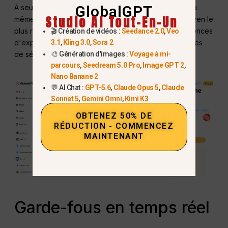
GlobalGPT
A seulement
$10,80 par mois
, GlobalGPT Pro offre la
Studio AI Tout-En-Un
même technologie de pointe que Sora 2. C'est le moyen le
plus rentable pour les indépendants et les petites agences
🎬 Création de vidéos :
Seedance 2.0
,
Veo
3.1
,
Kling 3.0
,
Sora 2
d'exploiter la vidéo IA tout en respectant les protocoles
🎨 Génération d'images :
Voyage à mi-
de sécurité juridique établis par OpenAI.
parcours
,
Seedream 5.0 Pro
,
Image GPT 2
,
Nano Banane 2
💬 AI Chat :
GPT-5.6
,
Claude Opus 5
,
Claude
Sonnet 5
,
Gemini Omni
,
Kimi K3
OBTENEZ 50% DE
RÉDUCTION - COMMENCEZ
MAINTENANT
Garde-fous en temps réel