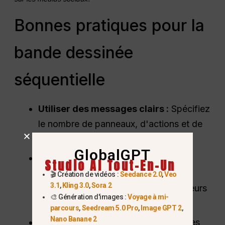
Bonnes pratiques pour la
bande dessinée
séquentielle
Utiliser des messages clairs :
Spécifiez
le nombre de panneaux, d'actions et de
transitions entre les images.
GlobalGPT
Maintenir une cohérence visuelle
Studio AI Tout-En-Un
:
Veillez à la cohérence des éléments
🎬 Création de vidéos :
Seedance 2.0
,
Veo
3.1
,
Kling 3.0
,
Sora 2
clés, tels que les caractères, les couleurs
🎨 Génération d'images :
Voyage à mi-
et les arrière-plans.
parcours
,
Seedream 5.0 Pro
,
Image GPT 2
,
Nano Banane 2
Expérimentez les styles :
Essayez les