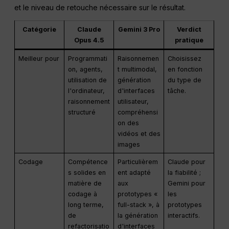
et le niveau de retouche nécessaire sur le résultat.
Catégorie
Claude
Gemini 3 Pro
Verdict
Opus 4.5
pratique
Meilleur pour
Programmati
Raisonnemen
Choisissez
on, agents,
t multimodal,
en fonction
utilisation de
génération
du type de
l'ordinateur,
d'interfaces
tâche.
raisonnement
utilisateur,
structuré
compréhensi
on des
vidéos et des
images
Codage
Compétence
Particulièrem
Claude pour
s solides en
ent adapté
la fiabilité ;
matière de
aux
Gemini pour
codage à
prototypes «
les
long terme,
full-stack », à
prototypes
de
la génération
interactifs.
refactorisatio
d'interfaces