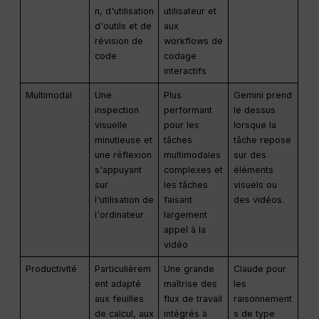
n, d'utilisation
utilisateur et
d'outils et de
aux
révision de
workflows de
code
codage
interactifs
Multimodal
Une
Plus
Gemini prend
inspection
performant
le dessus
visuelle
pour les
lorsque la
minutieuse et
tâches
tâche repose
une réflexion
multimodales
sur des
s'appuyant
complexes et
éléments
sur
les tâches
visuels ou
l'utilisation de
faisant
des vidéos.
l'ordinateur
largement
appel à la
vidéo
Productivité
Particulièrem
Une grande
Claude pour
ent adapté
maîtrise des
les
aux feuilles
flux de travail
raisonnement
de calcul, aux
intégrés à
s de type