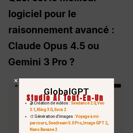
logiciel pour le
raisonnement avancé :
Claude Opus 4.5 ou
Gemini 3 Pro ?
GlobalGPT
Studio AI Tout-En-Un
🎬 Création de vidéos :
Seedance 2.0
,
Veo
3.1
,
Kling 3.0
,
Sora 2
🎨 Génération d'images :
Voyage à mi-
parcours
,
Seedream 5.0 Pro
,
Image GPT 2
,
Nano Banane 2