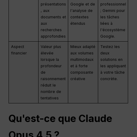
présentations
Google et de
professionnel
, aux
l'analyse de
; Gemini pour
documents et
contextes
les tâches
aux
étendus
liées à
recherches
l'écosystème
approfondies
Google.
Aspect
Valeur plus
Mieux adapté
Testez les
financier
élevée
aux volumes
deux
lorsque la
multimodaux
solutions en
profondeur
et à forte
les appliquant
de
composante
à votre tâche
raisonnement
créative
concrète.
réduit le
nombre de
tentatives
Qu'est-ce que Claude
Opus 4.5 ?