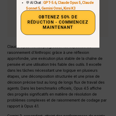
💬 AI Chat :
GPT-5.6
,
Claude Opus 5
,
Claude
Sonnet 5
,
Gemini Omni
,
Kimi K3
OBTENEZ 50% DE
RÉDUCTION - COMMENCEZ
MAINTENANT
Claude Opus 4.5 fait progresser les capacités de
raisonnement d'Anthropic grâce à une réflexion
approfondie, une exécution plus stable de la chaîne de
pensée et une utilisation très fiable des outils. Il excelle
dans les tâches nécessitant une logique en plusieurs
étapes, une décomposition structurée et une prise de
décision précise tout au long de longs flux de travail des
agents. Dans les benchmarks officiels, Opus 4.5 affiche
des progrès significatifs en matière de résolution de
problèmes complexes et de raisonnement de codage par
rapport à Opus 4.1.
Gemini 3, cependant, atteint des performances de pointe