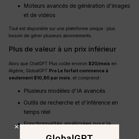
Moteurs avancés de génération d'images
et de vidéos
Tout est disponible sur une plateforme unique : plus
besoin de gérer plusieurs abonnements.
Plus de valeur à un prix inférieur
Alors que ChatGPT Plus coûte environ
$20/mois
en
Algérie, GlobalGPT
Pro
Le forfait commence à
seulement $10,80 par mois.
et comprend :
Plusieurs modèles d'IA avancés
Outils de recherche et d'inférence en
temps réel
Fonctionnalités améliorées pour la
créativité et la productivité
GlobalGPT