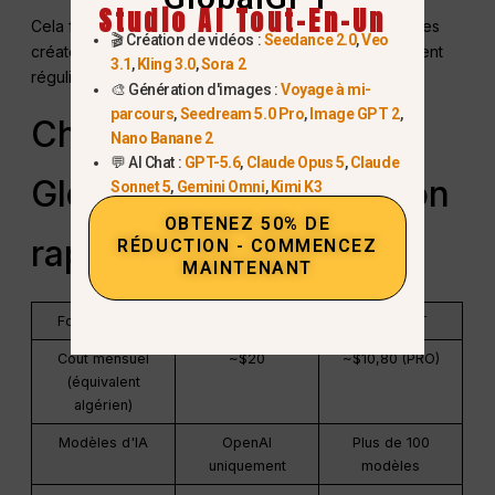
Studio AI Tout-En-Un
Cela fait de GlobalGPT un
choix plus rentable
pour les
🎬 Création de vidéos :
Seedance 2.0
,
Veo
créateurs, les professionnels et les étudiants qui utilisent
3.1
,
Kling 3.0
,
Sora 2
régulièrement l'IA.
🎨 Génération d'images :
Voyage à mi-
parcours
,
Seedream 5.0 Pro
,
Image GPT 2
,
ChatGPT Plus vs
Nano Banane 2
💬 AI Chat :
GPT-5.6
,
Claude Opus 5
,
Claude
GlobalGPT (comparaison
Sonnet 5
,
Gemini Omni
,
Kimi K3
OBTENEZ 50% DE
rapide)
RÉDUCTION - COMMENCEZ
MAINTENANT
Fonctionnalité
ChatGPT Plus
GlobalGPT
Coût mensuel
~$20
~$10,80 (PRO)
(équivalent
algérien)
Modèles d'IA
OpenAI
Plus de 100
uniquement
modèles