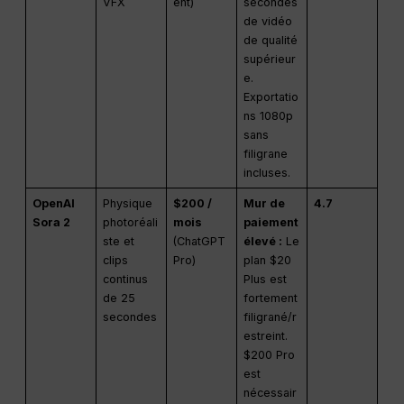
VFX
ent)
secondes
de vidéo
de qualité
supérieur
e.
Exportatio
ns 1080p
sans
filigrane
incluses.
OpenAI
Physique
$200 /
Mur de
4.7
Sora 2
photoréali
mois
paiement
ste et
(ChatGPT
élevé :
Le
clips
Pro)
plan $20
continus
Plus est
de 25
fortement
secondes
filigrané/r
estreint.
$200 Pro
est
nécessair