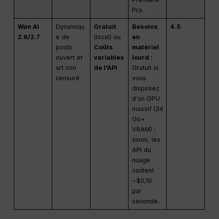
Pro.
Wan AI
Dynamiqu
Gratuit
Besoins
4.5
2.6/2.7
e de
(local) ou
en
poids
Coûts
matériel
ouvert et
variables
lourd :
art non
de l'API
Gratuit si
censuré
vous
disposez
d'un GPU
massif (24
Go+
VRAM) ;
sinon, les
API du
nuage
coûtent
~$0,10
par
seconde.