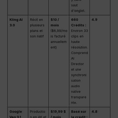
saut
d'onglet.
Kling AI
Récit en
$10 /
660
4.9
3.0
plusieurs
mois
Crédits :
plans et
($6,99/mo
Environ 33
son natif
is facturé
clips en
annuellem
haute
ent)
résolution.
Comprend
AI
Director
et une
synchroni
sation
audio
native
transpare
nte.
Google
Productio
$19,99 $
Basé sur
4.8
Veo 3.1
n en 4K et
/ mois
le crédit :