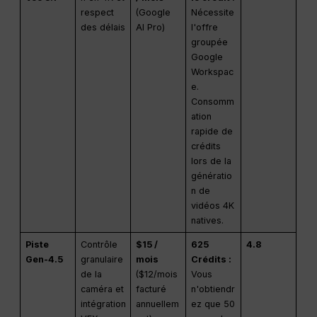
respect
(Google
Nécessite
des délais
AI Pro)
l'offre
groupée
Google
Workspac
e.
Consomm
ation
rapide de
crédits
lors de la
génératio
n de
vidéos 4K
natives.
Piste
Contrôle
$15 /
625
4.8
Gen-4.5
granulaire
mois
Crédits :
de la
($12/mois
Vous
caméra et
facturé
n'obtiendr
intégration
annuellem
ez que 50