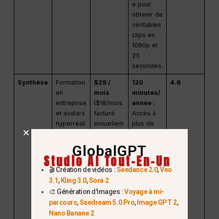
e pour
obtenir de
véritables
clips en
1080p et
25
secondes.
Synthèse
Formation
$29 /
120
4.6
en
mois
minutes/
entreprise
($18/mois
année :
et avatars
facturé
Accès à
hyperréali
annuellem
plus de
stes
ent)
60 avatars
d'IA et à
GlobalGPT
plus de
Studio AI Tout-En-Un
120
🎬 Création de vidéos :
Seedance 2.0
,
Veo
langues.
3.1
,
Kling 3.0
,
Sora 2
Idéal pour
🎨 Génération d'images :
Voyage à mi-
les
parcours
,
Seedream 5.0 Pro
,
Image GPT 2
,
formats à
Nano Banane 2
tête