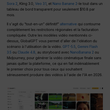
Sora 2
, Kling 3.0,
Veo 3.1
, et
Nano Banane 2
-le tout dans un
tableau de bord transparent pour seulement $10.8 par
mois.
Il s'agit du “tout-en-un” définitif”
alternative
qui contourne
complètement les restrictions régionales et la facturation
compliquée. Outre les modèles vidéo mentionnés ci-
dessus, GlobalGPT vous permet d'aller de l'idéation du
scénario à l'utilisation de la vidéo.
GPT-5.5
,
Gemini Flash
3.5
ou
Claude 4.8,
au storyboard avec
NanoBanana 2
ou
Midjourney, pour générer la vidéo cinématique finale sans
jamais quitter la plateforme, ce qui en fait indéniablement
le premier choix pour tous ceux qui souhaitent
sérieusement produire des vidéos à l'aide de l'IA en 2026.