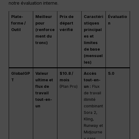
notre évaluation interne.
Plate-
Meilleur
Prix de
Caractéri
Évaluatio
forme /
pour
départ
stiques
n
Outil
(renforce
vérifié
principal
ment du
es et
tronc)
limites
de base
(mensuel
les)
GlobalGP
Valeur
$10.8 /
Accès
5.0
T
ultime et
mois
tout-en-
flux de
(Plan Pro)
un :
Flux
travail
de travail
tout-en-
illimité
un
combinant
Sora 2,
Kling,
Runway et
Midjourne
y sans