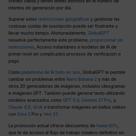
crédito válida y tienen límites estrictos en el número de
intentos de generación por día.
Superar estos
restricciones geográficas
y gestionar las
costosas cuotas de suscripción puede ser frustrante y
llevar mucho tiempo. Afortunadamente,
GlobalGPT
resuelve perfectamente este problema,
proporcionar sin
restricciones
, Acceso instantáneo a modelos de IA de
primer nivel sin complicados procesos de verificación o
pago.
Como
plataforma de IA todo en uno
, GlobalGPT le permite
cambiar sin problemas entre
Nano Banana 2
y más de
otros 20 generadores de imágenes, incluidos ideogramas
e imágenes GPT. También puede generar texto utilizando
modelos avanzados como
GPT-5.4
,
Géminis 3.1 Pro
, y
Claude 4,6
,
Grok
o transformar imágenes en bellos vídeos
con
Sora 2
Pro y
Veo 3.1
.
La promoción actual ofrece descuentos de
hasta 50%
,
que te da acceso al flujo de trabajo creativo definitivo sin