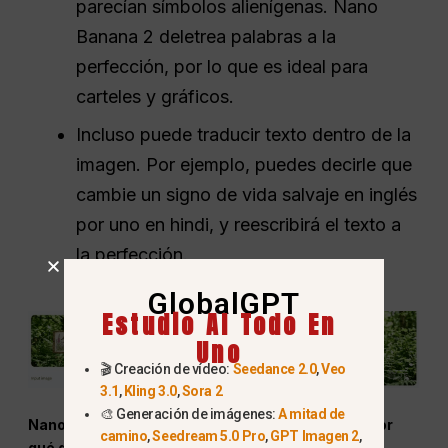
parecían símbolos alienígenas. Nano
Banana 2 deletrea palabras a la
perfección, por lo que es ideal para
carteles y gráficos.
Incluso puede traducir texto dentro de la
imagen. Por ejemplo, puedes decirle que
cambie un signo de vida salvaje en inglés
por uno en hindi, y reescribirá el texto a
la perfección.
GlobalGPT
Estudio AI Todo En
Uno
🎬 Creación de vídeo:
Seedance 2.0
,
Veo
3.1
,
Kling 3.0
,
Sora 2
🎨 Generación de imágenes:
A mitad de
Nano Banana 2 vs. GPT Image 1.5 & Midjourney (Por
camino
,
Seedream 5.0 Pro
,
GPT Imagen 2
,
qué gana)