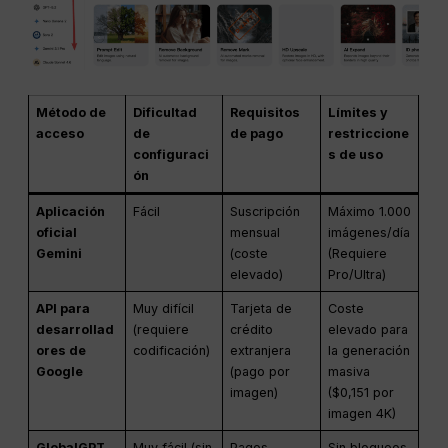
Método de
Dificultad
Requisitos
Límites y
acceso
de
de pago
restriccione
configuraci
s de uso
ón
Aplicación
Fácil
Suscripción
Máximo 1.000
oficial
mensual
imágenes/día
Gemini
(coste
(Requiere
elevado)
Pro/Ultra)
API para
Muy difícil
Tarjeta de
Coste
desarrollad
(requiere
crédito
elevado para
ores de
codificación)
extranjera
la generación
Google
(pago por
masiva
imagen)
($0,151 por
imagen 4K)
GlobalGPT
Muy fácil (sin
Pagos
Sin bloqueos