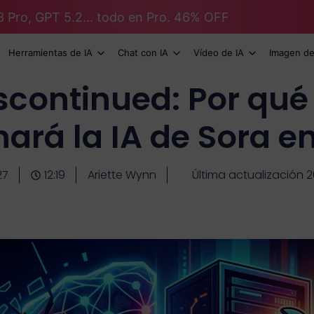
3 Pro, GPT 5.2... todo en Pro. 46% OFF
Herramientas de IA
Chat con IA
Vídeo de IA
Imagen de
scontinued: Por qu
nará la IA de Sora e
27
12:19
Ariette Wynn
Última actualización 