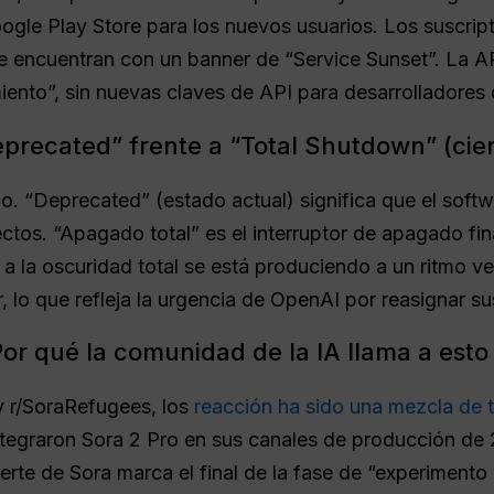
ogle Play Store para los nuevos usuarios. Los suscript
e encuentran con un banner de “Service Sunset”. La A
iento”, sin nuevas claves de API para desarrolladores
precated” frente a “Total Shutdown” (cierr
io. “Deprecated” (estado actual) significa que el softw
os. “Apagado total” es el interruptor de apagado final
 a la oscuridad total se está produciendo a un ritmo 
r, lo que refleja la urgencia de OpenAI por reasignar 
or qué la comunidad de la IA llama a esto 
y r/SoraRefugees, los
reacción ha sido una mezcla de t
tegraron Sora 2 Pro en sus canales de producción de 
rte de Sora marca el final de la fase de “experimento v