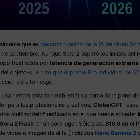
ialmente que es
descontinuación de la IA de vídeo So
4 de septiembre. Aunque Sora 2 superó los límites del 
empo frustrados por
latencia de generación extrema
del objeto-
que hizo que el precio Pro individual de 
ducción de alto riesgo.
e una herramienta tan emblemática como Sora pone de 
r para los profesionales creativos.
GlobalGPT
resuel
dos multimodelo” unificado en el que puede acceder 
Sora 2 Flash
en un solo lugar. Sólo para
$10.8 en el P
de vídeo e imagen de élite (incluidos
Nano Banana 2