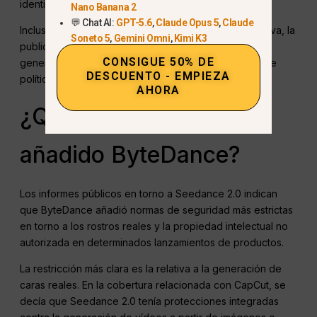
identidad.
Nano Banana 2
💬 Chat AI:
GPT-5.6
,
Claude Opus 5
,
Claude
Incluso cuando la intención de un creador es inofensiva, la
Soneto 5
,
Gemini Omni
,
Kimi K3
publicación sin permiso de contenidos similares
CONSIGUE 50% DE
generados por IA puede crear problemas legales y de
DESCUENTO - EMPIEZA
política de plataformas.
AHORA
¿Qué restricciones ha
añadido ByteDance?
Los informes públicos en torno a Seedance 2.0 indican
que ByteDance añadió normas de seguridad más estrictas
en torno a los rostros reales y la propiedad intelectual no
autorizada en determinados lanzamientos de productos.
La restricción más clara es la relativa a la generación de
caras reales. En la cobertura relacionada con CapCut, se
decía que Seedance 2.0 tenía protecciones integradas