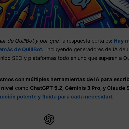
ar de QuillBot y por qué
, la respuesta corta es:
Hay m
emás de QuillBot.
, incluyendo generadores de IA de 
ido SEO y plataformas todo en uno que superan a Quill
mos con múltiples herramientas de IA para escrib
 nivel
como
ChatGPT
5.2, Géminis 3
Pro
, y Claude 
cción potente y fluida para cada necesidad.
.