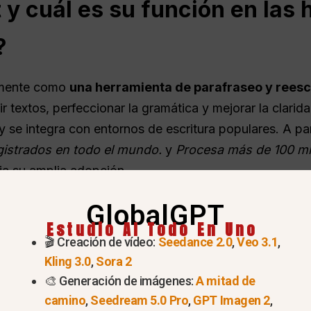
 y cuál es su función en las
?
almente como
una herramienta de parafraseo y reesc
ir textos, perfeccionar la gramática y mejorar la clar
y se integra con entornos de escritura populares. A par
gistrados en todo el mundo.
y
Procesa más de 100 mil
eja su amplia adopción.
GlobalGPT
Estudio AI Todo En Uno
🎬 Creación de vídeo:
Seedance 2.0
,
Veo 3.1
,
Kling 3.0
,
Sora 2
🎨 Generación de imágenes:
A mitad de
camino
,
Seedream 5.0 Pro
,
GPT Imagen 2
,