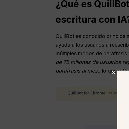
¿Qué es QuillBot
escritura con IA
QuillBot es conocido princip
ayuda a los usuarios a reescrib
múltiples modos de paráfrasis 
de 75 millones de usuarios re
paráfrasis al mes.
, lo que refl