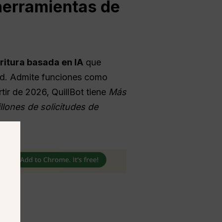
 herramientas de
ritura basada en IA
que
idad. Admite funciones como
tir de 2026, QuillBot tiene
Más
lones de solicitudes de