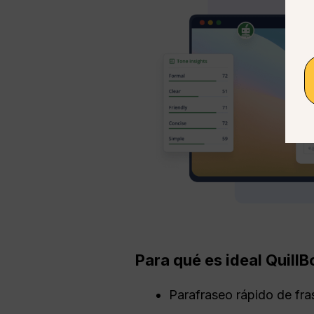
Para qué es ideal QuillB
Parafraseo rápido de fra