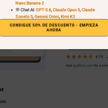
Nano Banana 2
💬 Chat AI:
GPT-5.6
,
Claude Opus 5
,
Claude
Soneto 5
,
Gemini Omni
,
Kimi K3
CONSIGUE 50% DE DESCUENTO - EMPIEZA
AHORA
ot
ses.