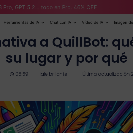
3 Pro, GPT 5.2... todo en Pro. 46% OFF
Herramientas de IA
Chat con IA
Vídeo de IA
Imagen de
ativa a QuillBot: qué
su lugar y por qué
0
06:59
Hale brillante
Última actualización