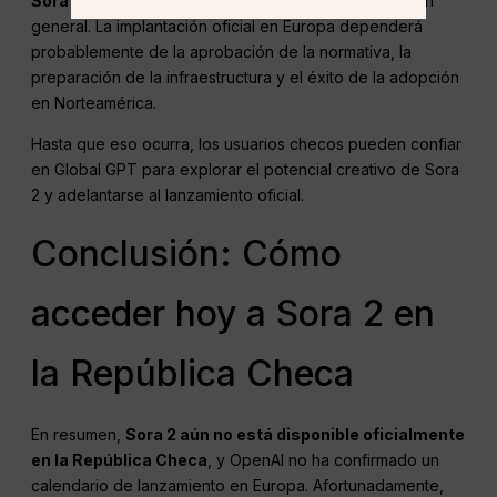
Sora 2 en la República Checa
o la región de la UE en
general. La implantación oficial en Europa dependerá
probablemente de la aprobación de la normativa, la
preparación de la infraestructura y el éxito de la adopción
en Norteamérica.
Hasta que eso ocurra, los usuarios checos pueden confiar
en Global GPT para explorar el potencial creativo de Sora
2 y adelantarse al lanzamiento oficial.
Conclusión: Cómo
acceder hoy a Sora 2 en
la República Checa
En resumen,
Sora 2 aún no está disponible oficialmente
en la República Checa
, y OpenAI no ha confirmado un
calendario de lanzamiento en Europa. Afortunadamente,