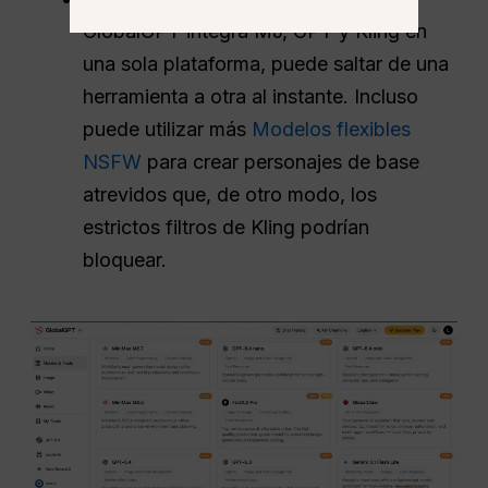
GlobalGPT integra MJ, GPT y Kling en
una sola plataforma, puede saltar de una
herramienta a otra al instante. Incluso
puede utilizar más
Modelos flexibles
NSFW
para crear personajes de base
atrevidos que, de otro modo, los
estrictos filtros de Kling podrían
bloquear.