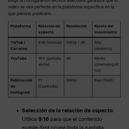
Elegir la configuración técnica adecuada garantiza que tu
vídeo se vea perfecto en la plataforma específica en la
que piensas publicarlo.
Plataforma
Relación de
Resolución
Ajuste del
aspecto
movimiento
TikTok /
9:16 (Vertical)
1080p / 4K
Alta
Carretes
(dinámica)
YouTube
16:9 (pantalla
4K
Medio
ancha)
(cinematográf
ico)
Publicación
1:1
1080p
Bajo (Sutil)
de
(Cuadrado)
Instagram
Selección de la relación de aspecto:
Utilice
9:16
para que el contenido
mobile-first ocupe toda la pantalla.