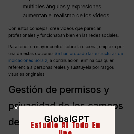
múltiples ángulos y expresiones
aumentan el realismo de los vídeos.
Con estos consejos, creé vídeos que parecían
profesionales y funcionaban bien en las redes sociales.
Para tener un mayor control sobre la escena, empieza por
una de estas opciones
Se han probado las estructuras de
indicaciones Sora 2
, a continuación, elimina cualquier
referencia a personas reales y sustitúyela por rasgos
visuales originales.
Gestión de permisos y
privacidad de los cameos
GlobalGPT
de Sora 2
Estudio AI Todo En
Uno