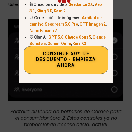
Usted controla quién puede presentar su Cameo:
🎬 Creación de vídeo:
Seedance 2.0
,
Veo
3.1
,
Kling 3.0
,
Sora 2
🎨 Generación de imágenes:
A mitad de
camino
,
Seedream 5.0 Pro
,
GPT Imagen 2
,
Nano Banana 2
💬 Chat AI:
GPT-5.6
,
Claude Opus 5
,
Claude
Soneto 5
,
Gemini Omni
,
Kimi K3
CONSIGUE 50% DE
DESCUENTO - EMPIEZA
AHORA
Pantalla histórica de permisos de Cameo para
el consumidor Sora 2. Estos controles ya no
proporcionan acceso oficial actual.