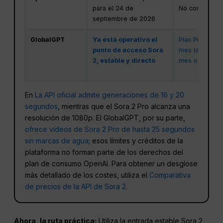
para el 24 de
No compatible 
septiembre de 2026
GlobalGPT
Ya está operativo el
Plan Pro: $19,
punto de acceso Sora
mes (anual); Pl
2, estable y directo
mes o $25 al 
En
La API oficial admite generaciones de 16 y 20
segundos
, mientras que el Sora 2 Pro alcanza una
resolución de 1080p. El GlobalGPT, por su parte,
ofrece vídeos de Sora 2 Pro de hasta 25 segundos
sin marcas de agua
; esos límites y créditos de la
plataforma no forman parte de los derechos del
plan de consumo OpenAI. Para obtener un desglose
más detallado de los costes, utiliza el
Comparativa
de precios de la API de Sora 2
.
Ahora, la ruta práctica:
Utiliza la entrada estable Sora 2