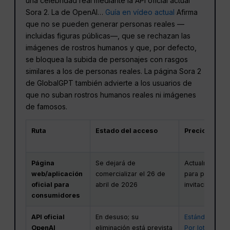
una celebridad real mediante la API oficial actual
Sora 2. La de OpenAI…
Guía en vídeo actual
Afirma
que no se pueden generar personas reales —
incluidas figuras públicas—, que se rechazan las
imágenes de rostros humanos y que, por defecto,
se bloquea la subida de personajes con rasgos
similares a los de personas reales. La página Sora 2
de GlobalGPT también advierte a los usuarios de
que no suban rostros humanos reales ni imágenes
de famosos.
Ruta
Estado del acceso
Precio o plan
Página
Se dejará de
Actualmente n
web/aplicación
comercializar el 26 de
para particula
oficial para
abril de 2026
invitación ni p
consumidores
API oficial
En desuso; su
Estándar: $0,
OpenAI
eliminación está prevista
Por lotes: $0