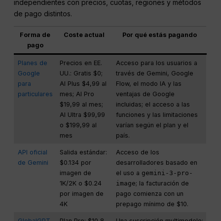
independientes con precios, cuotas, regiones y métodos
de pago distintos.
Forma de
Coste actual
Por qué estás pagando
pago
Planes de
Precios en EE.
Acceso para los usuarios a
Google
UU.: Gratis $0;
través de Gemini, Google
para
AI Plus $4,99 al
Flow, el modo IA y las
particulares
mes; AI Pro
ventajas de Google
$19,99 al mes;
incluidas; el acceso a las
AI Ultra $99,99
funciones y las limitaciones
o $199,99 al
varían según el plan y el
mes
país.
API oficial
Salida estándar:
Acceso de los
de Gemini
$0.134 por
desarrolladores basado en
imagen de
el uso a
gemini-3-pro-
1K/2K o $0.24
image
; la facturación de
por imagen de
pago comienza con un
4K
prepago mínimo de $10.
GlobalGPT
Plan Pro: $10,8
Una suscripción multimodelo;