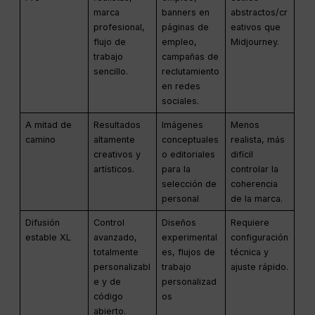
marca
banners en
abstractos/cr
profesional,
páginas de
eativos que
flujo de
empleo,
Midjourney.
trabajo
campañas de
sencillo.
reclutamiento
en redes
sociales.
A mitad de
Resultados
Imágenes
Menos
camino
altamente
conceptuales
realista, más
creativos y
o editoriales
difícil
artísticos.
para la
controlar la
selección de
coherencia
personal
de la marca.
Difusión
Control
Diseños
Requiere
estable XL
avanzado,
experimental
configuración
totalmente
es, flujos de
técnica y
personalizabl
trabajo
ajuste rápido.
e y de
personalizad
código
os
abierto.