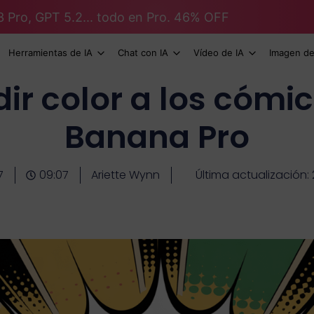
3 Pro, GPT 5.2... todo en Pro. 46% OFF
Herramientas de IA
Chat con IA
Vídeo de IA
Imagen de
r color a los cómi
Banana Pro
7
09:07
Ariette Wynn
Última actualización: 