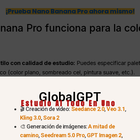
¡Prueba Nano Banana Pro ahora mismo!
ana Pro funciona para la col
stilo con calidad de estudio:
Puedes especificar pale
tico (color plano, sombreado cel, pintura suave, etc.).
iples imágenes/referencias:
Ideal para colorear dib
GlobalGPT
al mientras añades color y sombreado.
Estudio AI Todo En Uno
 flexible:
Genera imágenes 2K/4K, adecuadas para cóm
🎬 Creación de vídeo:
Seedance 2.0
,
Veo 3.1
,
jo
:
En lugar de colorear manualmente en Photoshop o 
Kling 3.0
,
Sora 2
🎨 Generación de imágenes:
A mitad de
vos con una o dos indicaciones, lo que reduce drástica
camino
,
Seedream 5.0 Pro
,
GPT Imagen 2
,