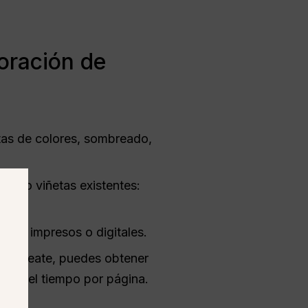
oración de
tas de colores, sombreado,
ujos o viñetas existentes:
ics impresos o digitales.
Procreate, puedes obtener
mente el tiempo por página.