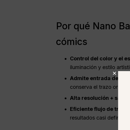
Por qué Nano Ban
cómics
Control del color y el e
iluminación y estilo artís
Admite entrada de múlt
conserva el trazo origin
Alta resolución + salida
Eficiente
flujo de traba
resultados casi definiti