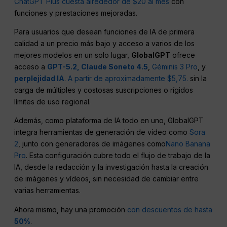
ChatGPT Plus cuesta alrededor de $20 al mes
con
funciones y prestaciones mejoradas.
Para usuarios que desean funciones de IA de primera
calidad a un precio más bajo y acceso a varios de los
mejores modelos en un solo lugar,
GlobalGPT
ofrece
acceso a
GPT-5.2,
Claude Soneto 4.5
,
Géminis 3 Pro
, y
perplejidad IA
.
A partir de aproximadamente $5,75.
sin la
carga de múltiples y costosas suscripciones o rígidos
límites de uso regional.
Además, como plataforma de IA todo en uno, GlobalGPT
integra herramientas de generación de vídeo como
Sora
2
, junto con generadores de imágenes como
Nano Banana
Pro
. Esta configuración cubre todo el flujo de trabajo de la
IA, desde la redacción y la investigación hasta la creación
de imágenes y vídeos, sin necesidad de cambiar entre
varias herramientas.
Ahora mismo, hay una promoción
con descuentos de hasta
50%
.