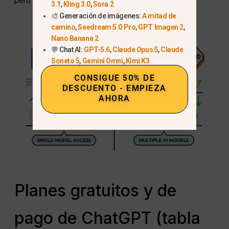
pero no quiere pagar sólo por una plataforma.
3.1
,
Kling 3.0
,
Sora 2
🎨 Generación de imágenes:
A mitad de
camino
,
Seedream 5.0 Pro
,
GPT Imagen 2
,
Nano Banana 2
💬 Chat AI:
GPT-5.6
,
Claude Opus 5
,
Claude
Soneto 5
,
Gemini Omni
,
Kimi K3
CONSIGUE 50% DE
DESCUENTO - EMPIEZA
AHORA
Planes gratuitos y de
pago de ChatGPT (tabla