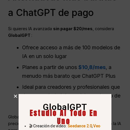
a ChatGPT de pago
Si quieres IA avanzada
sin pagar $20/mes
, considera
GlobalGPT
:
Ofrece acceso a más de 100 modelos de
IA en un solo lugar
Planes a partir de unos
$10,8/mes
, a
menudo más barato que ChatGPT Plus
Ideal para creadores y profesionales que
desean variedad de modelos y ahorro de
costes
GlobalGPT
Estudio AI Todo En
GlobalGPT ofrece un acceso más amplio a la IA a un
Uno
precio más bajo: una buena alternativa si utiliza mucho la IA
🎬 Creación de vídeo:
Seedance 2.0
,
Veo