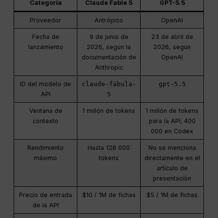
Categoría
Claude Fable 5
GPT-5.5
Proveedor
Antrópico
OpenAI
Fecha de
9 de junio de
23 de abril de
lanzamiento
2026, según la
2026, según
documentación de
OpenAI
Anthropic
ID del modelo de
claude-fábula-
gpt-5.5
API
5
Ventana de
1 millón de tokens
1 millón de tokens
contexto
para la API; 400
000 en Codex
Rendimiento
Hasta 128 000
No se menciona
máximo
tokens
directamente en el
artículo de
presentación
Precio de entrada
$10 / 1M de fichas
$5 / 1M de fichas
de la API