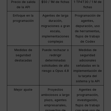
Precio de salida
$50 / 1M de fichas
1 TP4T30 / 1 M de
de la API
fichas
Enfoque en la
Agentes de larga
Programación de
programación
duración,
agentes,
migraciones a gran
depuración, uso
escala,
de herramientas,
implementaciones
flujos de trabajo
complejas
de Codex
Medidas de
Puede rechazar o
Medidas de
seguridad
redirigir
seguridad
destacadas
determinadas
adicionales
solicitudes de alto
señaladas en la
riesgo a Opus 4.8
implementación de
la tarjeta del
sistema y la API
Mejor ajuste
Proyectos
Agentes de
ambiciosos a largo
programación,
plazo, agentes
investigación,
empresariales,
flujos de trabajo
proyectos de
con gran uso de