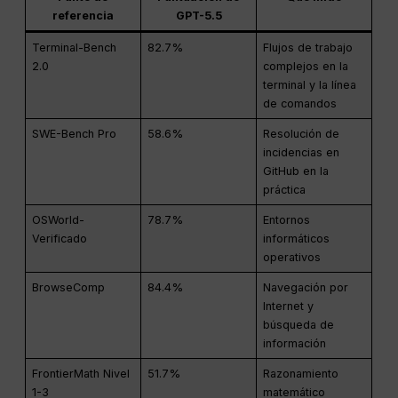
referencia
GPT-5.5
Terminal-Bench
82.7%
Flujos de trabajo
2.0
complejos en la
terminal y la línea
de comandos
SWE-Bench Pro
58.6%
Resolución de
incidencias en
GitHub en la
práctica
OSWorld-
78.7%
Entornos
Verificado
informáticos
operativos
BrowseComp
84.4%
Navegación por
Internet y
búsqueda de
información
FrontierMath Nivel
51.7%
Razonamiento
1-3
matemático