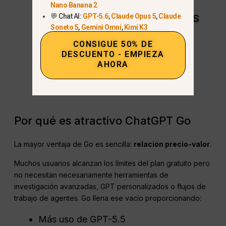
Nano Banana 2
💬 Chat AI:
GPT-5.6
,
Claude Opus 5
,
Claude
Soneto 5
,
Gemini Omni
,
Kimi K3
CONSIGUE 50% DE
DESCUENTO - EMPIEZA
AHORA
Por qué es atractivo ChatGPT Go
La mayor ventaja de Go es sencilla:
relación precio-valor
.
Muchos usuarios alcanzan los límites del plan gratuito pero
no necesitan necesariamente herramientas de
investigación avanzadas, GPT personalizados o flujos de
trabajo de agentes. Go llena ese vacío proporcionando:
Más uso de GPT-5.5