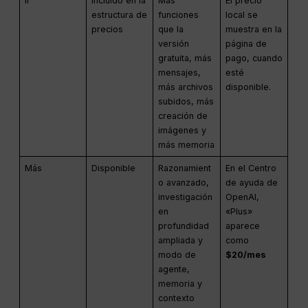
Ir
Incluido en la
Más
El precio
estructura de
funciones
local se
precios
que la
muestra en la
versión
página de
gratuita, más
pago, cuando
mensajes,
esté
más archivos
disponible.
subidos, más
creación de
imágenes y
más memoria
Más
Disponible
Razonamient
En el Centro
o avanzado,
de ayuda de
investigación
OpenAI,
en
«Plus»
profundidad
aparece
ampliada y
como
modo de
$20/mes
agente,
memoria y
contexto