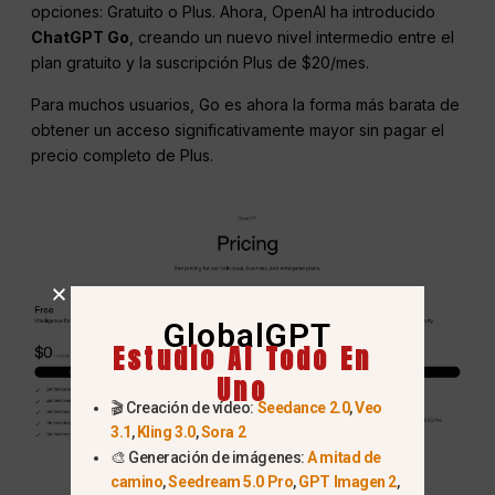
opciones: Gratuito o Plus. Ahora, OpenAI ha introducido
ChatGPT Go
, creando un nuevo nivel intermedio entre el
plan gratuito y la suscripción Plus de $20/mes.
Para muchos usuarios, Go es ahora la forma más barata de
obtener un acceso significativamente mayor sin pagar el
precio completo de Plus.
GlobalGPT
Estudio AI Todo En
Uno
🎬 Creación de vídeo:
Seedance 2.0
,
Veo
3.1
,
Kling 3.0
,
Sora 2
🎨 Generación de imágenes:
A mitad de
camino
,
Seedream 5.0 Pro
,
GPT Imagen 2
,