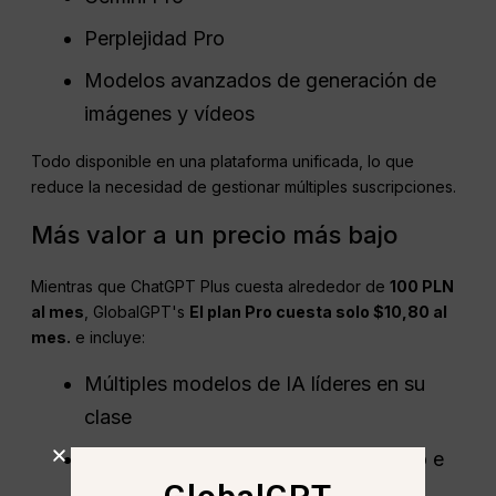
Perplejidad Pro
Modelos avanzados de generación de
imágenes y vídeos
Todo disponible en una plataforma unificada, lo que
reduce la necesidad de gestionar múltiples suscripciones.
Más valor a un precio más bajo
Mientras que ChatGPT Plus cuesta alrededor de
100 PLN
al mes
, GlobalGPT's
El plan Pro cuesta solo $10,80 al
mes.
e incluye:
Múltiples modelos de IA líderes en su
clase
Motores avanzados de razonamiento e
inferencia