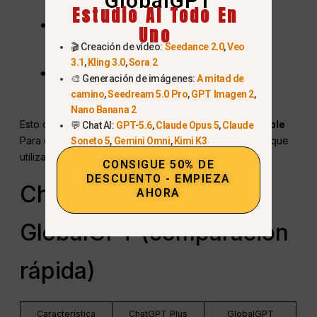
GlobalGPT
Estudio AI Todo En
Herramientas de búsqueda e
Uno
investigación en tiempo real
🎬 Creación de vídeo:
Seedance 2.0
,
Veo
3.1
,
Kling 3.0
,
Sora 2
Generación de imágenes y vídeos
🎨 Generación de imágenes:
A mitad de
mediante IA
camino
,
Seedream 5.0 Pro
,
GPT Imagen 2
,
Nano Banana 2
Esto convierte a GlobalGPT en un
opción más rentable
💬 Chat AI:
GPT-5.6
,
Claude Opus 5
,
Claude
Para creadores, profesionales y usuarios avanzados que
Soneto 5
,
Gemini Omni
,
Kimi K3
utilizan la IA a diario.
CONSIGUE 50% DE
DESCUENTO - EMPIEZA
ChatGPT Plus frente a
AHORA
GlobalGPT (comparación
rápida)
Característica
ChatGPT Plus
GlobalGPT