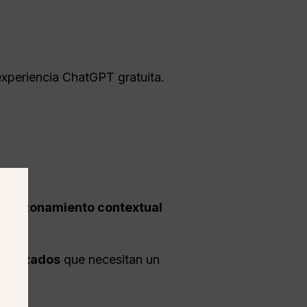
experiencia ChatGPT gratuita.
 y razonamiento contextual
 avanzados
que necesitan un