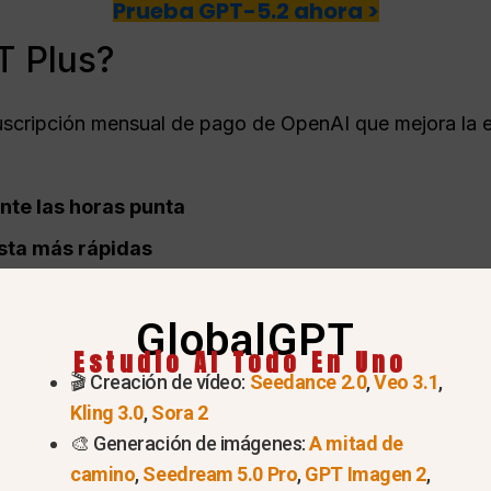
Prueba GPT-5.2 ahora >
T Plus?
suscripción mensual de pago de OpenAI que mejora la 
nte las horas punta
sta más rápidas
A más avanzados
GlobalGPT
s como
generación de imágenes, carga de archivos
Estudio AI Todo En Uno
🎬 Creación de vídeo:
Seedance 2.0
,
Veo 3.1
,
Kling 3.0
,
Sora 2
profesionales, creadores, estudiantes y usuarios
🎨 Generación de imágenes:
A mitad de
ones avanzadas de IA.
camino
,
Seedream 5.0 Pro
,
GPT Imagen 2
,