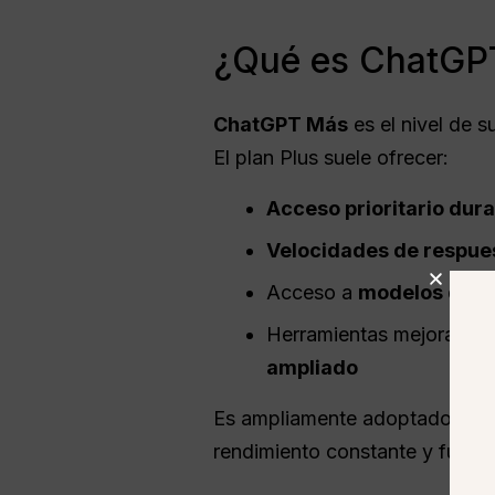
¿Qué es ChatGP
ChatGPT
Más
es el nivel de 
El plan Plus suele ofrecer:
Acceso prioritario dura
Velocidades de respue
Acceso a
modelos de I
Herramientas mejorada
ampliado
Es ampliamente adoptado por
rendimiento constante y funci