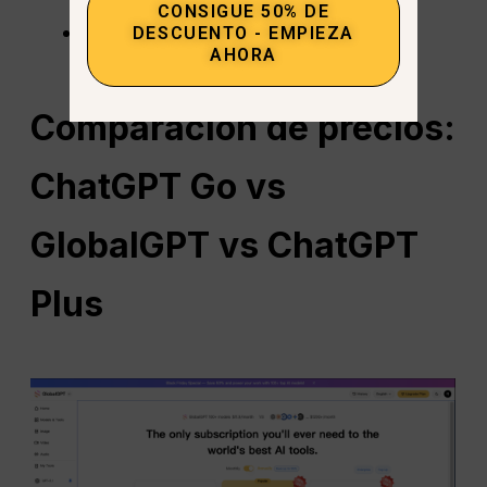
CONSIGUE 50% DE
Cualquier persona que necesite
DESCUENTO - EMPIEZA
AHORA
asistencia sencilla y cotidiana con IA.
Comparación de precios:
ChatGPT
Go vs
GlobalGPT vs ChatGPT
Plus