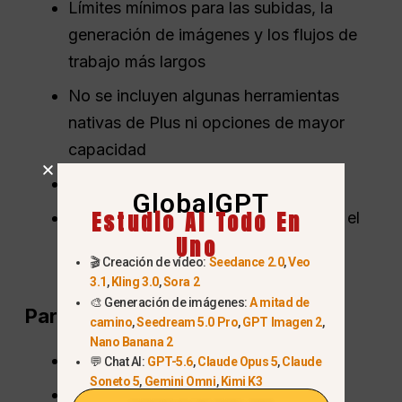
Límites mínimos para las subidas, la
generación de imágenes y los flujos de
trabajo más largos
No se incluyen algunas herramientas
nativas de Plus ni opciones de mayor
capacidad
El plan puede incluir anuncios
GlobalGPT
Estudio AI Todo En
Consulta la página de tarifas actual y el
Uno
selector de modelos de cuenta para
🎬 Creación de vídeo:
Seedance 2.0
,
Veo
conocer los límites exactos.
3.1
,
Kling 3.0
,
Sora 2
🎨 Generación de imágenes:
A mitad de
Para quién es
camino
,
Seedream 5.0 Pro
,
GPT Imagen 2
,
Nano Banana 2
Estudiantes
💬 Chat AI:
GPT-5.6
,
Claude Opus 5
,
Claude
Soneto 5
,
Gemini Omni
,
Kimi K3
Usuarios ocasionales