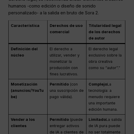
humanos -como edición o diseño de sonido
personalizado- a la salida en bruto de Sora 2.
Característica
Derechos de uso
Titularidad legal
comercial
de los derechos
de autor
Definición del
El derecho a
El derecho legal
núcleo
utilizar, vender y
exclusivo sobre la
monetizar la
obra creativa
producción con
como su “autor”.”
fines lucrativos.
Monetización
Permitido
(con
Complejo
La
(anuncios/YouTu
una suscripción de
tecnología: a
be)
pago válida).
menudo requiere
una importante
edición humana.
Vender a los
Permitido
(puede
Limitado
La salida
clientes
entregar activos
de IA pura puede
de IA a clientes de
no ser totalmente