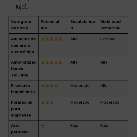
lujo).
Categoría
Potencial
Escalabilida
Viabilidad
de nicho
ROI
d
comercial
Anuncios de
Alta
Extremo
comercio
electrónico
Automatizac
Alta
Alta
ión de
YouTube
Previsión
Moderado
Alta
inmobiliaria
Formación
Moderado
Moderado
para
empresas
Arte
Bajo
Bajo
personal