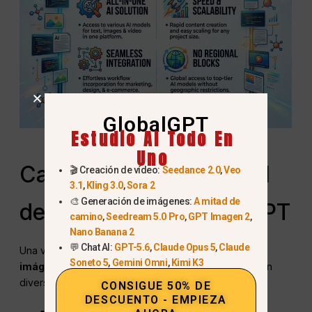
GlobalGPT
Estudio AI Todo En
Uno
Casos de uso comercial
🎬 Creación de vídeo:
Seedance 2.0
,
Veo
3.1
,
Kling 3.0
,
Sora 2
🎨 Generación de imágenes:
A mitad de
de las imágenes ChatGPT
camino
,
Seedream 5.0 Pro
,
GPT Imagen 2
,
Nano Banana 2
💬 Chat AI:
GPT-5.6
,
Claude Opus 5
,
Claude
Una vez que haya confirmado que su
ChatGPT
Soneto 5
,
Gemini Omni
,
Kimi K3
imágenes
son conformes a la ley, puede utilizarlos en
diversos contextos empresariales:
CONSIGUE 50% DE
DESCUENTO - EMPIEZA
Publicidad y redes sociales
: Utiliza