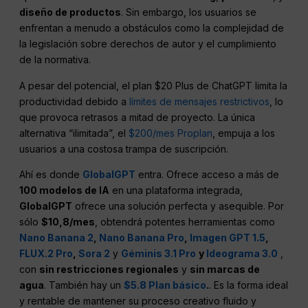
diseño de productos
. Sin embargo, los usuarios se
enfrentan a menudo a obstáculos como la complejidad de
la legislación sobre derechos de autor y el cumplimiento
de la normativa.
A pesar del potencial, el plan $20 Plus de ChatGPT limita la
productividad debido a
límites de mensajes restrictivos
, lo
que provoca retrasos a mitad de proyecto. La única
alternativa “ilimitada”, el
$200/mes Proplan
, empuja a los
usuarios a una costosa trampa de suscripción.
Ahí es donde
GlobalGPT
entra. Ofrece acceso a más de
100 modelos de IA
en una plataforma integrada,
GlobalGPT
ofrece una solución perfecta y asequible. Por
sólo
$10,8/mes
, obtendrá potentes herramientas como
Nano Banana 2
,
Nano Banana Pro
,
Imagen GPT 1.5
,
FLUX.2 Pro
,
Sora 2
y
Géminis 3.1 Pro
y
Ideograma 3.0
,
con
sin restricciones regionales
y
sin marcas de
agua
. También hay un
$5.8 Plan básico
.
. Es la forma ideal
y rentable de mantener su proceso creativo fluido y