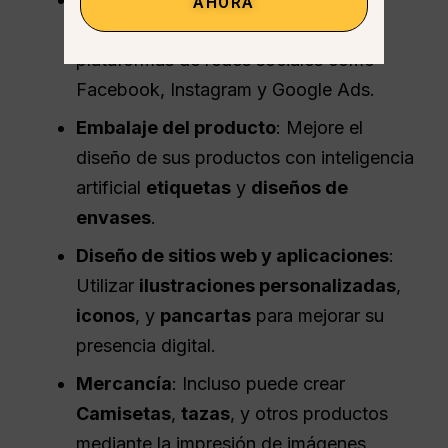
AHORA
estas imágenes para anuncios en
plataformas de redes sociales como
Facebook, Instagram y Google Ads.
Embalaje del producto
: Mejore el
diseño de sus productos con inteligencia
artificial
etiquetas
y
diseños de
envases
.
Diseño de sitios web y aplicaciones
:
Utilizar
ilustraciones personalizadas
,
iconos
, y
pancartas
para mejorar su
presencia digital.
Mercancía
: Incluso puede crear
Camisetas
,
tazas
, y otros productos
mediante la impresión de imágenes